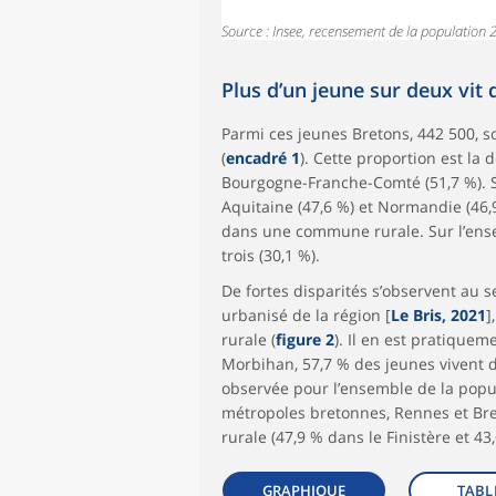
Source : Insee, recensement de la population 
Plus d’un jeune sur deux vi
Parmi ces jeunes Bretons, 442 500, so
(
encadré 1
). Cette proportion est la
Bourgogne-Franche-Comté (51,7 %). Su
Aquitaine (47,6 %) et Normandie (46,9
dans une commune rurale. Sur l’ensem
trois (30,1 %).
De fortes disparités s’observent au 
urbanisé de la région [
Le Bris, 2021
]
rurale (
figure 2
). Il en est pratique
Morbihan, 57,7 % des jeunes vivent d
observée pour l’ensemble de la popu
métropoles bretonnes, Rennes et Br
rurale (47,9 % dans le Finistère et 43,
GRAPHIQUE
TABL