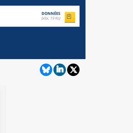
DONNÉES
(xlsx, 19 Ko)