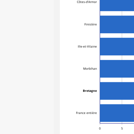
Côtes-d’Armor
Finistère
Ille-et-Vilaine
Morbihan
Bretagne
France entière
0
5