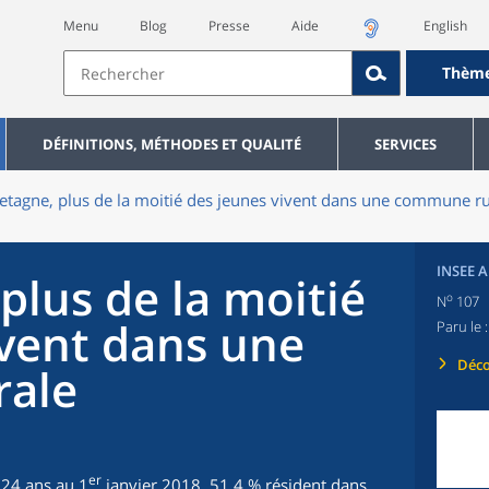
Menu
Blog
Presse
Aide
English
Thèm
DÉFINITIONS, MÉTHODES ET QUALITÉ
SERVICES
etagne, plus de la moitié des jeunes vivent dans une commune ru
INSEE 
plus de la moitié
o
N
107
ivent dans une
Paru le 
Déco
ale
er
 24 ans au 1
janvier 2018, 51,4 % résident dans