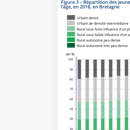
Figure 3
–
Répartition des jeun
l’âge, en 2018, en Bretagne
Urbain dense
Urbain de densité intermédiaire
Rural sous forte influence d'un p
Rural sous faible influence d'un 
Rural autonome peu dense
Rural autonome très peu dense
en %
100
90
80
70
60
50
40
30