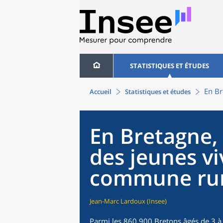
STATISTIQUES ET ÉTUDES
En Br
Accueil
Statistiques et études
En Bretagne, 
des jeunes v
commune rur
Jean-Marc Lardoux (Insee)
Parmi les 860 900 Bretons âgés de 3 à