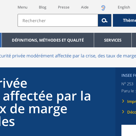
Menu
Blog
Presse
Aide
English
Thèm
DÉFINITIONS, MÉTHODES ET QUALITÉ
SERVICES
curité privée modérément affectée par la crise, des taux de marge
INSEE 
rivée
o
N
253
ffectée par la
Paru le 
Imp
ux de marge
Déco
les