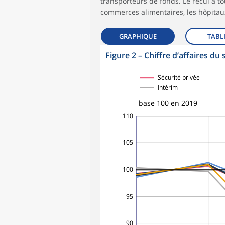
transporteurs de fonds. Le recul a tou
commerces alimentaires, les hôpitaux
GRAPHIQUE
TABL
Figure 2 – Chiffre d’affaires du
Sécurité privée
Intérim
base 100 en 2019
110
105
100
95
90