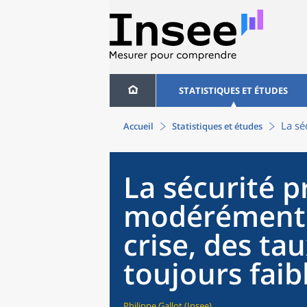
STATISTIQUES ET ÉTUDES
La sé
Accueil
Statistiques et études
La sécurité p
modérément a
crise, des ta
toujours faib
Philippe Gallot (Insee)