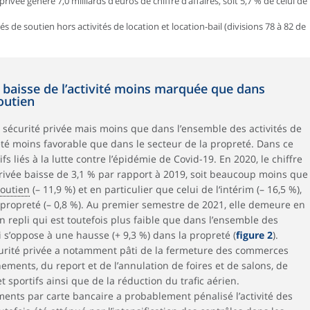
privée génère 7,0 milliards d’euros de chiffre d’affaires, soit 5,7 % de celui de
s de soutien hors activités de location et location-bail (divisions 78 à 82 de
e baisse de l’activité moins marquée que dans
outien
la sécurité privée mais moins que dans l’ensemble des activités de
té moins favorable que dans le secteur de la propreté. Dans ce
tifs liés à la lutte contre l’épidémie de Covid-19. En 2020, le chiffre
 privée baisse de 3,1 % par rapport à 2019, soit beaucoup moins que
soutien
(– 11,9 %) et en particulier que celui de l‘intérim (– 16,5 %),
 propreté (– 0,8 %). Au premier semestre de 2021, elle demeure en
un repli qui est toutefois plus faible que dans l’ensemble des
ui s’oppose à une hausse (+ 9,3 %) dans la propreté (
figure 2
).
écurité privée a notamment pâti de la fermeture des commerces
nements, du report et de l’annulation de foires et de salons, de
t sportifs ainsi que de la réduction du trafic aérien.
ements par carte bancaire a probablement pénalisé l’activité des