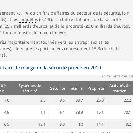
ésentent 73,1 % du chiffre d’affaires du secteur de la
sécurité
, loin
 %) et les
enquêtes
(0,7 %). Le chiffre d’affaires de la sécurité
im
(39,7 milliards d’euros) et de la
propreté
(26,0 milliards d’euros),
à forte intensité de main-d’œuvre.
t très majoritairement tournée vers les entreprises et les
aires), alors que les particuliers représentent 18 % du chiffre
ité.
et taux de marge de la sécurité privée en 2019
en milliards d’euro
ité
Systèmes de
Activités de
Sécurité
Intérim
Propreté
ée
sécurité
soutien
7,0
2,5
9,5
39,7
26,0
122,2
4,9
1,1
6,1
33,9
16,1
70,1
6,9
19,1
9,3
4,0
14,4
9,2