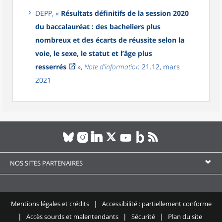
DEPP, «
Résultats définitifs de la session 2020
du baccalauréat : des bacheliers plus
nombreux et des écarts de réussite selon la
voie, le sexe, le statut et l’âge plus
resserrés
»,
Note d’information
21.12, mars
2021
NOS SITES PARTENAIRES
Mentions légales et crédits
Accessibilité : partiellement conforme
Accès sourds et malentendants
Sécurité
Plan du site