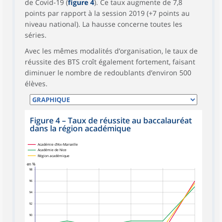
de Covid-19 (
figure 4
). Ce taux augmente de 7,8
points par rapport à la session 2019 (+7 points au
niveau national). La hausse concerne toutes les
séries.
Avec les mêmes modalités d’organisation, le taux de
réussite des BTS croît également fortement, faisant
diminuer le nombre de redoublants d’environ 500
élèves.
Figure 4
–
Taux de réussite au baccalauréat
dans la région académique
Académie d’Aix-Marseille
Académie de Nice
Région académique
en %
98
96
94
92
90