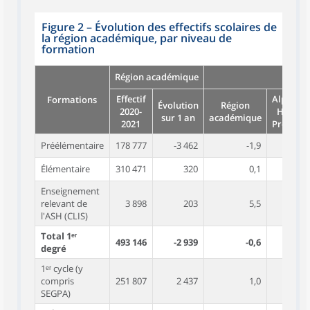
Figure 2
–
Évolution des effectifs scolaires de
la région académique, par niveau de
formation
Région académique
Effectif
Alpes-de
Formations
Évolution
Région
2020-
Haute-
sur 1 an
académique
2021
Provenc
Préélémentaire
178 777
-3 462
-1,9
-2,
Élémentaire
310 471
320
0,1
0,
Enseignement
relevant de
3 898
203
5,5
1,
l'ASH (CLIS)
Total 1ᵉʳ
493 146
-2 939
-0,6
-0,
degré
1ᵉʳ cycle (y
compris
251 807
2 437
1,0
-0,
SEGPA)