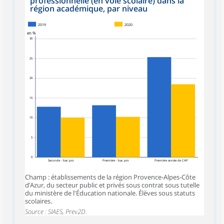
professionnelle (en voie scolaire) dans la
région académique, par niveau
2019
2020
en %
30
25
20
15
10
5
0
Seconde - bac pro
Première - bac pro
Première année de CAP
Champ : établissements de la région Provence-Alpes-Côte
d’Azur, du secteur public et privés sous contrat sous tutelle
du ministère de l'Éducation nationale. Élèves sous statuts
scolaires.
Source : SIAES, Prev2D.