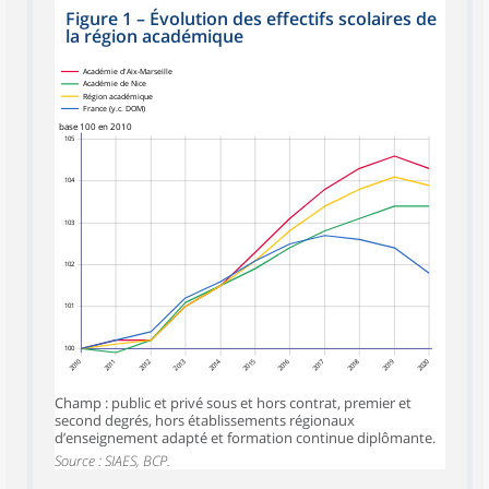
Figure 1
–
Évolution des effectifs scolaires de
la région académique
Académie d'Aix-Marseille
Académie de Nice
Région académique
France (y.c. DOM)
base 100 en 2010
105
104
103
102
101
100
2010
2012
2013
2014
2015
2016
2017
2018
2019
2020
2011
Champ : public et privé sous et hors contrat, premier et
second degrés, hors établissements régionaux
d’enseignement adapté et formation continue diplômante.
Source : SIAES, BCP.