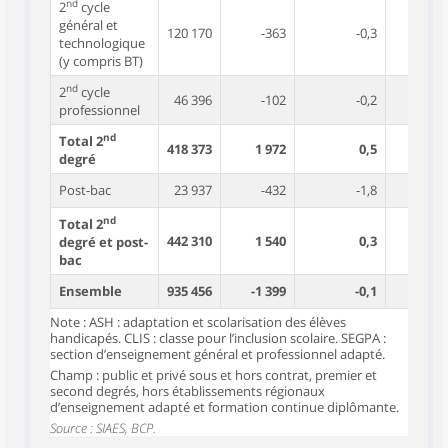
nd
2
cycle
général et
120 170
-363
-0,3
-1,
technologique
(y compris BT)
nd
2
cycle
46 396
-102
-0,2
-3,
professionnel
nd
Total 2
418 373
1 972
0,5
-1,
degré
Post-bac
23 937
-432
-1,8
-1,
nd
Total 2
442 310
1 540
0,3
-1,
degré et post-
bac
Ensemble
935 456
-1 399
-0,1
-0,
Note : ASH : adaptation et scolarisation des élèves
handicapés. CLIS : classe pour l’inclusion scolaire. SEGPA :
section d’enseignement général et professionnel adapté.
Champ : public et privé sous et hors contrat, premier et
second degrés, hors établissements régionaux
d’enseignement adapté et formation continue diplômante.
Source : SIAES, BCP.