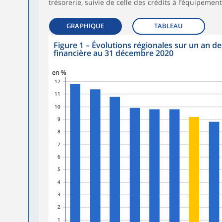
trésorerie, suivie de celle des crédits à l’équipement 
GRAPHIQUE
TABLEAU
Figure 1
–
Évolutions régionales sur un an des
financière au 31 décembre 2020
en %
12
11
10
9
8
7
6
5
4
3
2
1