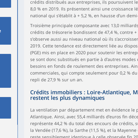
crédits distribués aux entreprises, ils poursuivent l
8,0 % en 2019. Ils présentent ainsi une croissance 
national qui s’établit à + 5,2 %, en hausse d’un demi
Troisième principale composante avec 13,0 milliards
e
crédits de trésorerie bondissent de 47,4 %, contre +
s’observe aussi au niveau national où ils s’accroisse
2019. Cette tendance est directement liée au disposit
(PGE) mis en place en 2020 pour soutenir les entrepri
se sont donc substitués en partie à d’autres modes
besoins en fonds de roulement des entreprises. Ain
commerciales, qui compte seulement pour 0,2 % du t
repli de 27,9 % sur un an.
Crédits immobiliers : Loire-Atlantique, 
restent les plus dynamiques
La ventilation par département met en évidence le 
Atlantique. Ainsi, avec 55,4 milliards d’euros fin d
représente 44,2 % du total des encours de crédits, su
la Vendée (17,6 %), la Sarthe (11,5 %), et la Mayenne (
reste sensiblement identique à celle observée fin 2