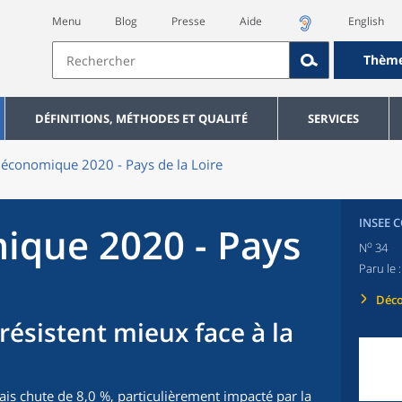
Menu
Blog
Presse
Aide
English
Thèm
DÉFINITIONS, MÉTHODES ET QUALITÉ
SERVICES
 économique 2020 - Pays de la Loire
INSEE 
ique 2020 - Pays
o
N
34
Paru le 
Déco
 résistent mieux face à la
çais chute de 8,0 %, particulièrement impacté par la