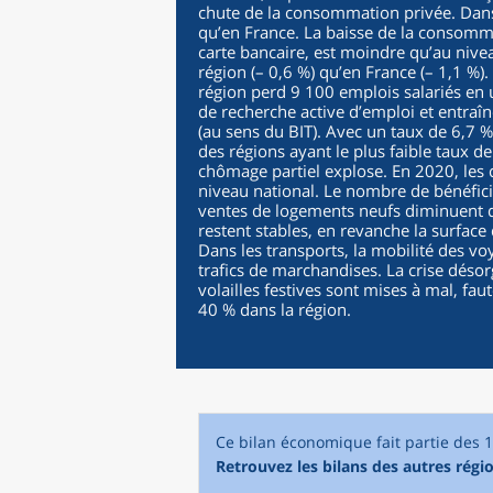
chute de la consommation privée. Dans l
qu’en France. La baisse de la consomm
carte bancaire, est moindre qu’au nivea
région (– 0,6 %) qu’en France (– 1,1 %). 
région perd 9 100 emplois salariés en 
de recherche active d’emploi et entraî
(au sens du BIT). Avec un taux de 6,7 %,
des régions ayant le plus faible taux de
chômage partiel explose. En 2020, les 
niveau national. Le nombre de bénéfic
ventes de logements neufs diminuent d
restent stables, en revanche la surface
Dans les transports, la mobilité des voy
trafics de marchandises. La crise désorga
volailles festives sont mises à mal, fa
40 % dans la région.
Ce bilan économique fait partie des 
Retrouvez les bilans des autres régio