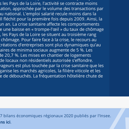
es Pays de la Loire, l’activité se contracte moins
ation, approchée par le volume des transactions par
u national. L’emploi salarié recule moins dans la
Il fléchit pour la première fois depuis 2009. Ainsi, la
un an. La crise sanitaire affecte les comportements
ne une baisse en « trompe-l’œil » du taux de chômage
 les Pays de la Loire se situent au troisième rang
 chômage. Pour faire face à la crise, le recours au
créations d’entreprises sont plus dynamiques qu’au
iaires de minima sociaux augmente de 5 %. Les
e 20,7 %. Les mises en chantier de logements
 de locaux non résidentiels autorisée s’effondre.
ageurs est plus touchée par la crise sanitaire que les
nise les marchés agricoles, la filière viticole et les
ute de débouchés. La fréquentation hôtelière chute de
17 bilans économiques régionaux 2020 publiés par l'Insee.
ns ici
.