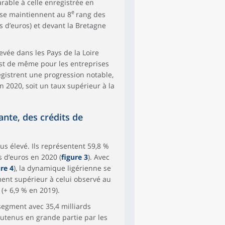
arable à celle enregistrée en
e
e se maintiennent au 8
rang des
s d’euros) et devant la Bretagne
evée dans les Pays de la Loire
 est de même pour les entreprises
registrent une progression notable,
 2020, soit un taux supérieur à la
nte, des crédits de
us élevé. Ils représentent 59,8 %
ds d’euros en 2020 (
figure 3
). Avec
ure 4
), la dynamique ligérienne se
ment supérieur à celui observé au
(+ 6,9 % en 2019).
egment avec 35,4 milliards
outenus en grande partie par les