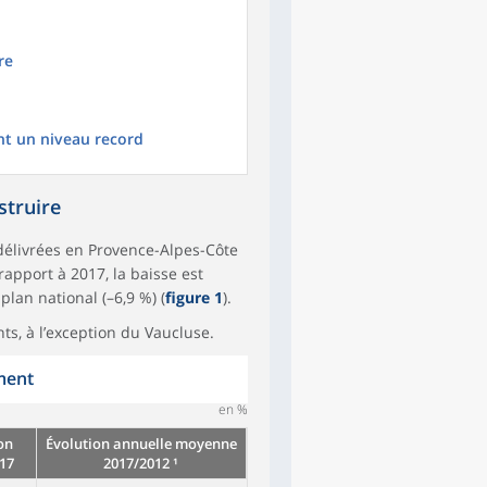
re
nt un niveau record
struire
 délivrées en Provence-Alpes-Côte
rapport à 2017, la baisse est
lan national (–6,9 %) (
figure 1
).
ts, à l’exception du Vaucluse.
ment
en %
on
Évolution annuelle moyenne
17
2017/2012 ¹