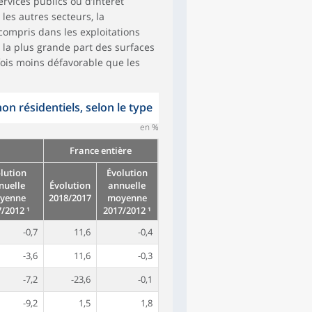
vices publics ou d’intérêt
 les autres secteurs, la
 compris dans les exploitations
 la plus grande part des surfaces
fois moins défavorable que les
on résidentiels, selon le type
en %
France entière
lution
Évolution
nuelle
Évolution
annuelle
yenne
2018/2017
moyenne
/2012 ¹
2017/2012 ¹
-0,7
11,6
-0,4
-3,6
11,6
-0,3
-7,2
-23,6
-0,1
-9,2
1,5
1,8