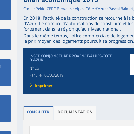
Carine Pekic, CERC Provence-Alpes-Côte d’Azur ; Pascal Balmet
En 2018, l’activité de la construction se retourne à l
d’Azur. Le nombre d’autorisations de construire et le
fortement dans la région qu’au niveau national.
Dans le même temps, l’offre commerciale de logements
le prix moyen des logements poursuit sa progression.
INSEE CONJONCTURE PROVENCE-ALPES-CÔTE
D'AZUR
i
o
N
25
Paru le :
06/06/2019
Imprimer
CONSULTER
DOCUMENTATION