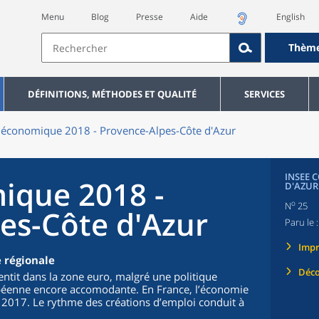
Menu
Blog
Presse
Aide
English
Thèm
DÉFINITIONS, MÉTHODES ET QUALITÉ
SERVICES
 économique 2018 - Provence-Alpes-Côte d'Azur
INSEE 
ique 2018 -
D'AZUR
o
N
25
es-Côte d'Azur
Paru le 
Imp
 régionale
Déco
ntit dans la zone euro, malgré une politique
péenne encore accomodante. En France, l’économie
2017. Le rythme des créations d’emploi conduit à