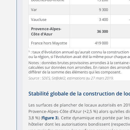
Var
9 300
Vaucluse
3 400
Provence-Alpes-
36 300
Côte d'Azur
France hors Mayotte
419 000
¹ : taux d'évolution annuel qu'aurait connu la constructio
ou la région, si l'évolution avait été la même pour chaque 
Notes : données brutes provisoires arrondies à la centaine 
calculées sur données non arrondies. En raison des arrond
différer de la somme des éléments qui les composent.
Source : SDES, Sit@del2, estimations au 27 mars 2019.
Stabilité globale de la construction de l
Les surfaces de plancher de locaux autorisés en 2
Provence-Alpes-Côte d’Azur (+2,5 %) alors qu’elles d
3,8 %) (
figure 3
). Cette dynamique est portée par le
hôtelier dont les autorisations bondissent (respect