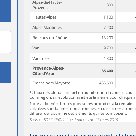
Alpes-de-Haute-
800
Provence
Hautes-Alpes
1 100
Alpes-Maritimes
7 200
Bouches-du-Rhône
13 200
Var
9 700
Vaucluse
4 300
Provence-Alpes-
36 400
Côte d'Azur
France hors Mayotte
455 600
¹ : taux d'évolution annuel qu'aurait connu la constructio
ou la région, si l'évolution avait été la même pour chaque 
Notes : données brutes provisoires arrondies à la centaine 
calculées sur données non arrondies. En raison des arrond
différer de la somme des éléments qui les composent.
Source : SDES, Sit@del2, estimations au 27 mars 2019.
Les mises en chantier repartent à la bais