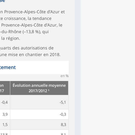
en Provence-Alpes-Côte d’Azur et
te croissance, la tendance
 Provence-Alpes-Côte d’Azur, le
-du-Rhône (–13,8 %), qui
la région.
quarts des autorisations de
 une mise en chantier en 2018.
tement
en %
on
Évolution annuelle moyenne
17
2017/2012 ¹
-0,4
-5,1
3,9
-0,3
1,5
8,3
-13,8
8,1