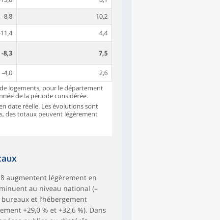
-8,8
10,2
-11,4
4,4
-8,3
7,5
-4,0
2,6
n de logements, pour le département
année de la période considérée.
en date réelle. Les évolutions sont
is, des totaux peuvent légèrement
ocaux
018 augmentent légèrement en
iminuent au niveau national (–
s bureaux et l’hébergement
ivement +29,0 % et +32,6 %). Dans