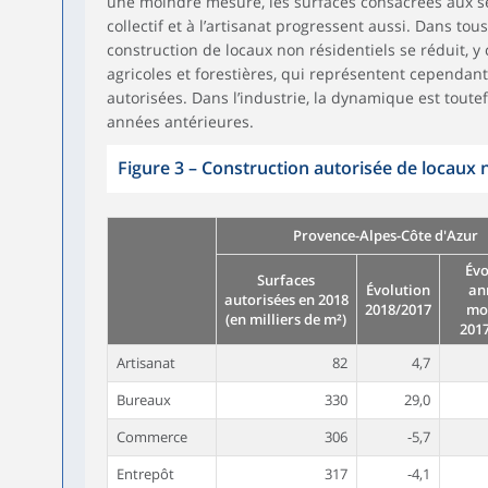
une moindre mesure, les surfaces consacrées aux ser
collectif et à l’artisanat progressent aussi. Dans tous
construction de locaux non résidentiels se réduit, y
agricoles et forestières, qui représentent cependant
autorisées. Dans l’industrie, la dynamique est toute
années antérieures.
Figure 3
–
Construction autorisée de locaux n
Provence-Alpes-Côte d'Azur
Évo
Surfaces
Évolution
an
autorisées en 2018
2018/2017
mo
(en milliers de m²)
2017
Artisanat
82
4,7
Bureaux
330
29,0
Commerce
306
-5,7
Entrepôt
317
-4,1