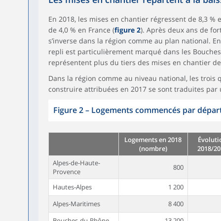
En 2018, les mises en chantier régressent de 8,3 % 
de 4,0 % en France (
figure 2
). Après deux ans de for
s’inverse dans la région comme au plan national. En
repli est particulièrement marqué dans les Bouches
représentent plus du tiers des mises en chantier de 
Dans la région comme au niveau national, les trois 
construire attribuées en 2017 se sont traduites par
Figure 2
–
Logements commencés par dépar
Logements en 2018
Évoluti
(nombre)
2018/20
Alpes-de-Haute-
800
Provence
Hautes-Alpes
1 200
Alpes-Maritimes
8 400
Bouches-du-Rhône
13 200