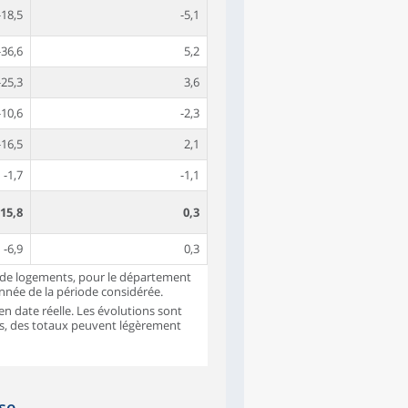
-18,5
-5,1
-36,6
5,2
-25,3
3,6
-10,6
-2,3
-16,5
2,1
-1,7
-1,1
-15,8
0,3
-6,9
0,3
n de logements, pour le département
année de la période considérée.
en date réelle. Les évolutions sont
is, des totaux peuvent légèrement
se