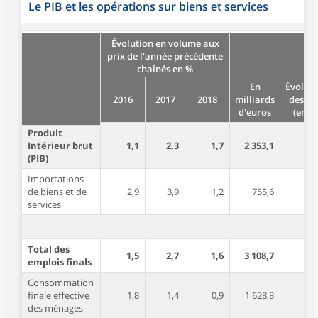
Le PIB et les opérations sur biens et services
Évolution en volume aux
prix de l'année précédente
chaînés en %
En
Évoluti
2016
2017
2018
milliards
des pr
d'euros
(en %
Produit
Intérieur brut
1,1
2,3
1,7
2 353,1
0
(PIB)
Importations
de biens et de
2,9
3,9
1,2
755,6
services
Total des
1,5
2,7
1,6
3 108,7
1
emplois finals
Consommation
finale effective
1,8
1,4
0,9
1 628,8
des ménages