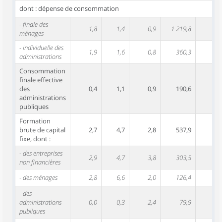
dont : dépense de consommation
- finale des
1,8
1,4
0,9
1 219,8
ménages
- individuelle des
1,9
1,6
0,8
360,3
administrations
Consommation
finale effective
des
0,4
1,1
0,9
190,6
administrations
publiques
Formation
brute de capital
2,7
4,7
2,8
537,9
fixe, dont :
- des entreprises
2,9
4,7
3,8
303,5
non financières
- des ménages
2,8
6,6
2,0
126,4
- des
administrations
0,0
0,3
2,4
79,9
publiques