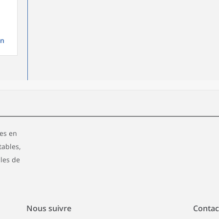
on
ées en
tables,
ales de
Nous suivre
Contac