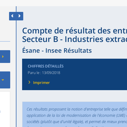
Compte de résultat des entr
Secteur B - Industries extra
Ésane - Insee Résultats
CHIFFRES DÉTAILLÉS
Paru le :
13/09/2018
Imprimer
Ces résultats proposent la notion d'entreprise telle que défi
s
application de la loi de modernisation de l'économie (LME)
sociétés (plutôt que d'unité légale), et permet de mieux pren