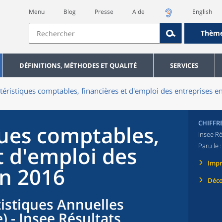
Menu
Blog
Presse
Aide
English
Thèm
DÉFINITIONS, MÉTHODES ET QUALITÉ
SERVICES
téristiques comptables, financières et d'emploi des entreprises 
CHIFFR
ques comptables,
Insee Ré
Paru le 
t d'emploi des
Imp
en 2016
Déco
tistiques Annuelles
) - Insee Résultats