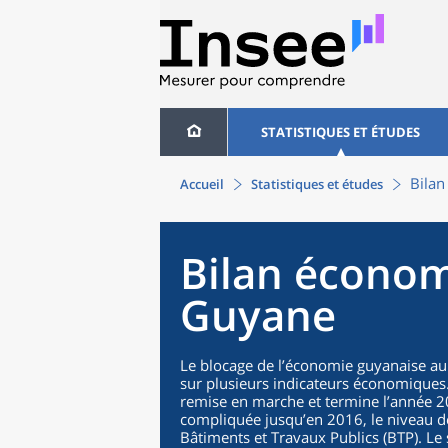
STATISTIQUES ET ÉTUDES
Bila
Accueil
Statistiques et études
Bilan économ
Guyane
Le blocage de l’économie guyanaise au
sur plusieurs indicateurs économiques
remise en marche et termine l’année 
compliquée jusqu’en 2016, le niveau 
Bâtiments et Travaux Publics (BTP). L