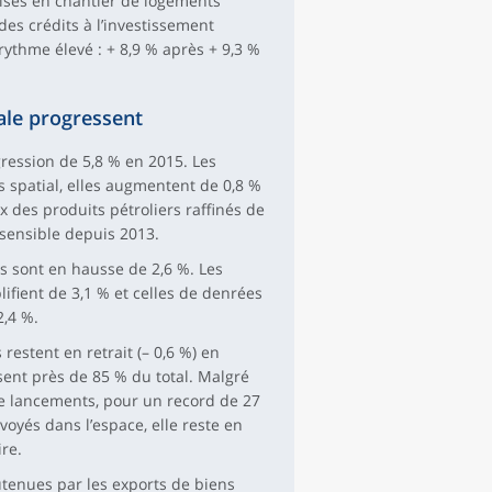
ises en chantier de logements
es crédits à l’investissement
ythme élevé : + 8,9 % après + 9,3 %
iale progressent
gression de 5,8 % en 2015. Les
s spatial, elles augmentent de 0,8 %
 des produits pétroliers raffinés de
 sensible depuis 2013.
ns sont en hausse de 2,6 %. Les
ifient de 3,1 % et celles de denrées
2,4 %.
estent en retrait (– 0,6 %) en
èsent près de 85 % du total. Malgré
ze lancements, pour un record de 27
voyés dans l’espace, elle reste en
re.
utenues par les exports de biens