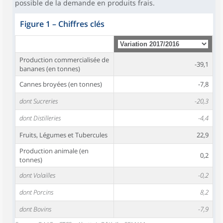
possible de la demande en produits frais.
Figure 1
–
Chiffres clés
Production commercialisée de
-39,1
bananes (en tonnes)
Cannes broyées (en tonnes)
-7,8
dont Sucreries
-20,3
dont Distilleries
-4,4
Fruits, Légumes et Tubercules
22,9
Production animale (en
0,2
tonnes)
dont Volailles
-0,2
dont Porcins
8,2
dont Bovins
-7,9