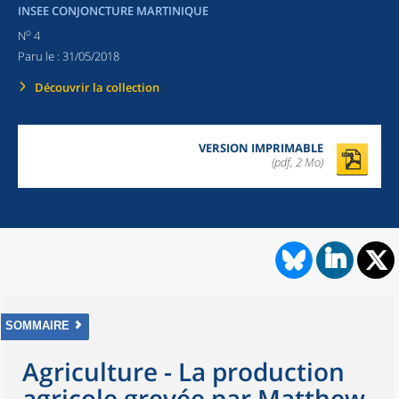
INSEE CONJONCTURE MARTINIQUE
o
N
4
Paru le :
31/05/2018
Découvrir la collection
VERSION IMPRIMABLE
(pdf, 2 Mo)
SOMMAIRE
Agriculture - La production
agricole grevée par Matthew