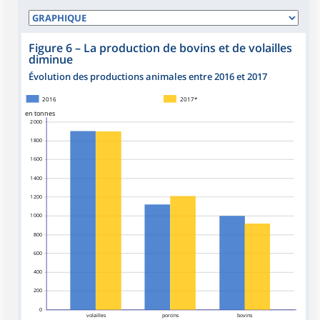
Figure 6
–
La production de bovins et de volailles
diminue
Évolution des productions animales entre 2016 et 2017
2016
2017*
en tonnes
2 000
1 800
1 600
1 400
1 200
1 000
800
600
400
200
0
volailles
porcins
bovins