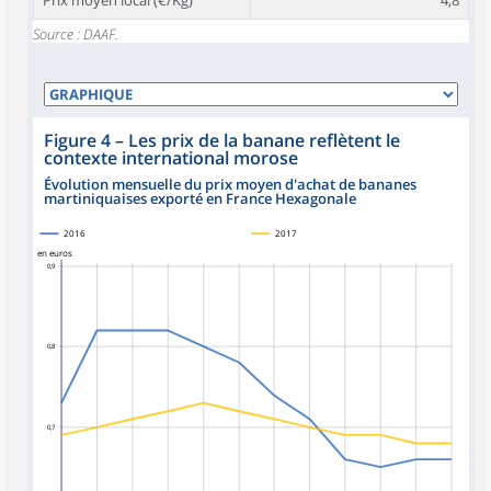
Prix moyen local (€/Kg)
4,8
Source : DAAF.
Figure 4
–
Les prix de la banane reflètent le
contexte international morose
Évolution mensuelle du prix moyen d'achat de bananes
martiniquaises exporté en France Hexagonale
2016
2017
en euros
0,9
0,8
0,7