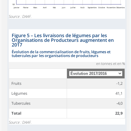
0,6
Janvier
Février
Mars
Avril
Mai
Juin
Juillet
Août
Septembre
Octobre
Novembre
Décembre
Source : DAAF.
Figure 5
–
Les livraisons de légumes par les
Organisations de Producteurs augmentent en
2017
Évolution de la commercialisation de fruits, légumes et
tubercules par les organisations de producteurs
en tonnes et en %
Fruits
-1,2
Légumes
41,1
Tubercules
-4,0
Total
22,9
Source : DAAF.