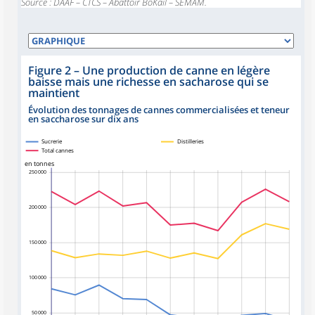
Source : DAAF – CTCS – Abattoir BôKaïl – SEMAM.
Figure 2
–
Une production de canne en légère
baisse mais une richesse en sacharose qui se
maintient
Évolution des tonnages de cannes commercialisées et teneur
en saccharose sur dix ans
Sucrerie
Distilleries
Total cannes
en tonnes
250 000
200 000
150 000
100 000
50 000