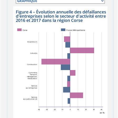
Figure 4
–
Évolution annuelle des défaillances
d'entreprises selon le secteur d'activité entre
2016 et 2017 dans la région Corse
Corse
France Métropolitaine
Ensemble (1)
Industrie
Construction
Commerce,
Transport,
Hébergement,
Restauration
Services
aux entreprises
Services
aux particuliers (2)
-40
-30
-20
-10
0
10
20
30
40
en %