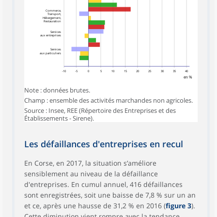
Commerce,
Transport,
Hébergement,
Restauration
Services
aux entreprises
Services
aux particuliers
-10
-5
0
5
10
15
20
25
30
35
40
en %
Note : données brutes.
Champ : ensemble des activités marchandes non agricoles.
Source : Insee, REE (Répertoire des Entreprises et des
Établissements - Sirene).
Les défaillances d'entreprises en recul
En Corse, en 2017, la situation s’améliore
sensiblement au niveau de la défaillance
d'entreprises. En cumul annuel, 416 défaillances
sont enregistrées, soit une baisse de 7,8 % sur un an
et ce, après une hausse de 31,2 % en 2016 (
figure 3
).
Cette diminution vient rompre avec la tendance