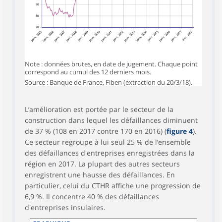
90
80
70
janv. 2005
janv. 2006
janv. 2007
janv. 2008
janv. 2009
janv. 2010
janv. 2012
janv. 2013
janv. 2014
janv. 2015
janv. 2016
janv. 2017
déc. 2017
janv. 2011
Note : données brutes, en date de jugement. Chaque point
correspond au cumul des 12 derniers mois.
Source : Banque de France, Fiben (extraction du 20/3/18).
L’amélioration est portée par le secteur de la
construction dans lequel les défaillances diminuent
de 37 % (108 en 2017 contre 170 en 2016) (
figure 4
).
Ce secteur regroupe à lui seul 25 % de l’ensemble
des défaillances d'entreprises enregistrées dans la
région en 2017. La plupart des autres secteurs
enregistrent une hausse des défaillances. En
particulier, celui du CTHR affiche une progression de
6,9 %. Il concentre 40 % des défaillances
d'entreprises insulaires.