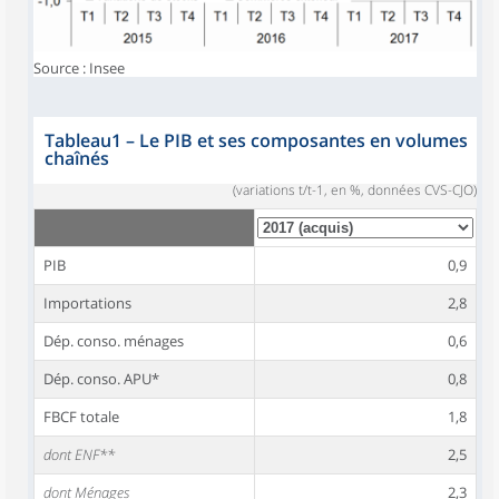
Source : Insee
Tableau1
–
Le PIB et ses composantes en volumes
chaînés
(variations t/t-1, en %, données CVS-CJO)
PIB
0,9
Importations
2,8
Dép. conso. ménages
0,6
Dép. conso. APU*
0,8
FBCF totale
1,8
dont ENF**
2,5
dont Ménages
2,3