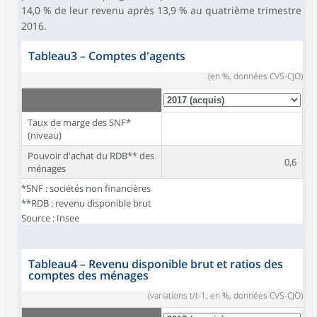
14,0 % de leur revenu après 13,9 % au quatrième trimestre
2016.
Tableau3
–
Comptes d'agents
(en %, données CVS-CJO)
Taux de marge des SNF*
(niveau)
Pouvoir d'achat du RDB** des
0,6
ménages
*SNF : sociétés non financières
**RDB : revenu disponible brut
Source : Insee
Tableau4
–
Revenu disponible brut et ratios des
comptes des ménages
(variations t/t-1, en %, données CVS-CJO)