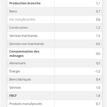
Production branche
1,1
Biens
0,7
Ind. manufacturière
0,6
Construction
1,2
Services marchands
1,5
Services non marchands
0,6
Consommation des
0,6
ménages
Alimentaire
0,5
Énergie
-1,2
Biens fabriqués
0,4
Services
1,0
FBCF
1,8
Produits manufacturés
0,7