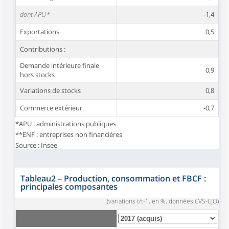
dont APU*
-1,4
Exportations
0,5
Contributions :
Demande intérieure finale
0,9
hors stocks
Variations de stocks
0,8
Commerce extérieur
-0,7
*APU : administrations publiques
**ENF : entreprises non financières
Source : Insee
Tableau2
–
Production, consommation et FBCF :
principales composantes
(variations t/t-1, en %, données CVS-CJO)