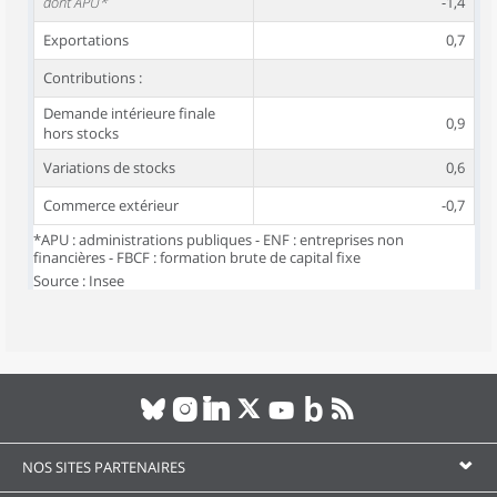
dont APU*
-1,4
Exportations
0,7
Contributions :
Demande intérieure finale
0,9
hors stocks
Variations de stocks
0,6
Commerce extérieur
-0,7
*APU : administrations publiques - ENF : entreprises non
financières - FBCF : formation brute de capital fixe
Source : Insee
NOS SITES PARTENAIRES