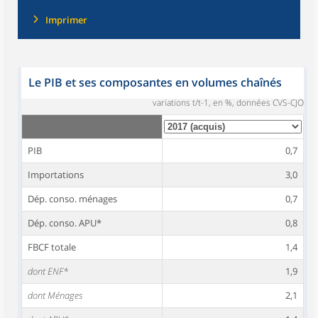
Imprimer
Le PIB et ses composantes en volumes chaînés
variations t/t-1, en %, données CVS-CJO
PIB
0,7
Importations
3,0
Dép. conso. ménages
0,7
Dép. conso. APU*
0,8
FBCF totale
1,4
dont ENF*
1,9
dont Ménages
2,1