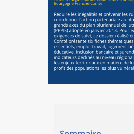
Bourgogne-Franche-Comté
Réduire les inégalités et prévenir les 
coordonner l’action partenariale au plus
grands axes du plan pluriannuel de lutt
(PPPIS) adopté en janvier 2013. Pour éc
exigences de suivi, ce dossier réalisé
Comté présente six fiches thématiques 
essentiels, emploi-travail, logement-hé
éducative, inclusion bancaire et suren
indicateurs déclinés au niveau région
les enjeux territoriaux en matière de lu
profit des populations les plus vulnéra
Sommaire