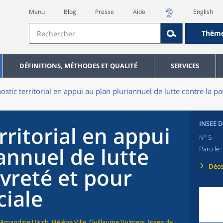
Menu
Blog
Presse
Aide
English
Thèm
DÉFINITIONS, MÉTHODES ET QUALITÉ
SERVICES
ostic territorial en appui au plan pluriannuel de lutte contre la pa
INSEE 
rritorial en appui
o
N
5
annuel de lutte
Paru le 
Déco
vreté et pour
ciale
 Amandine Ulrich, Hélène Ville, Guillaume Volmers, Insee de