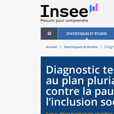
STATISTIQUES ET ÉTUDES
Diagn
Accueil
Statistiques et études
Diagnostic te
au plan pluri
contre la pau
l’inclusion so
Auteurs : Régine Bordet-Gaudin, David Brion,