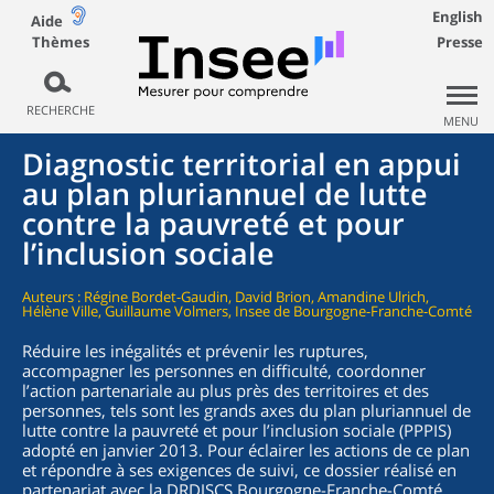
English
Aide
Thèmes
Presse
RECHERCHE
MENU
Diagnostic territorial en appui
au plan pluriannuel de lutte
contre la pauvreté et pour
l’inclusion sociale
Auteurs : Régine Bordet-Gaudin, David Brion, Amandine Ulrich,
Hélène Ville, Guillaume Volmers, Insee de Bourgogne-Franche-Comté
Réduire les inégalités et prévenir les ruptures,
accompagner les personnes en difficulté, coordonner
l’action partenariale au plus près des territoires et des
personnes, tels sont les grands axes du plan pluriannuel de
lutte contre la pauvreté et pour l’inclusion sociale (PPPIS)
adopté en janvier 2013. Pour éclairer les actions de ce plan
et répondre à ses exigences de suivi, ce dossier réalisé en
partenariat avec la DRDJSCS Bourgogne-Franche-Comté