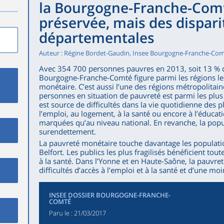
la Bourgogne-Franche-Comt
préservée, mais des dispari
départementales
Auteur : Régine Bordet-Gaudin, Insee Bourgogne-Franche-Co
Avec 354 700 personnes pauvres en 2013, soit 13 % de
Bourgogne-Franche-Comté figure parmi les régions le
monétaire. C’est aussi l’une des régions métropolitai
personnes en situation de pauvreté est parmi les plus
est source de difficultés dans la vie quotidienne des p
l’emploi, au logement, à la santé ou encore à l’éducati
marquées qu’au niveau national. En revanche, la popu
surendettement.
La pauvreté monétaire touche davantage les population
Belfort. Les publics les plus fragilisés bénéficient to
à la santé. Dans l’Yonne et en Haute-Saône, la pauvr
difficultés d’accès à l’emploi et à la santé et d’une moi
INSEE DOSSIER BOURGOGNE-FRANCHE-
COMTÉ
Paru le :
21/03/2017