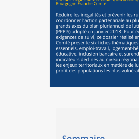
Bourgogne-Franche-Comté
Réduire les inégalités et prévenir les 
coordonner l’action partenariale au plus
grands axes du plan pluriannuel de lutt
(PPPIS) adopté en janvier 2013. Pour éc
exigences de suivi, ce dossier réalisé
Comté présente six fiches thématiques 
essentiels, emploi-travail, logement-hé
éducative, inclusion bancaire et suren
indicateurs déclinés au niveau région
les enjeux territoriaux en matière de lu
profit des populations les plus vulnéra
Sommaire