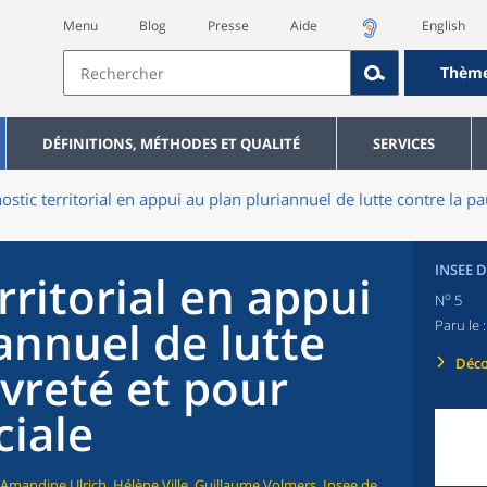
Menu
Blog
Presse
Aide
English
Thèm
DÉFINITIONS, MÉTHODES ET QUALITÉ
SERVICES
ostic territorial en appui au plan pluriannuel de lutte contre la pa
INSEE 
rritorial en appui
o
N
5
annuel de lutte
Paru le 
Déco
vreté et pour
ciale
 Amandine Ulrich, Hélène Ville, Guillaume Volmers, Insee de