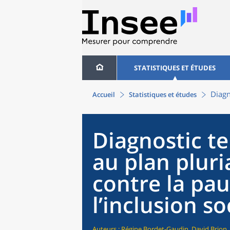
STATISTIQUES ET ÉTUDES
Diagn
Accueil
Statistiques et études
Diagnostic te
au plan pluri
contre la pau
l’inclusion so
Auteurs : Régine Bordet-Gaudin, David Brion,