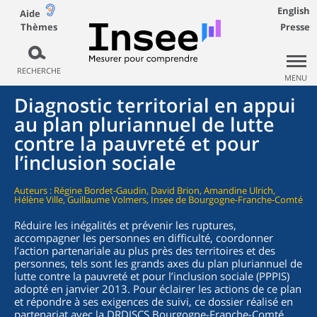
English
Aide
Thèmes
Presse
RECHERCHE
MENU
Diagnostic territorial en appui
au plan pluriannuel de lutte
contre la pauvreté et pour
l’inclusion sociale
Auteurs : Régine Bordet-Gaudin, David Brion, Amandine Ulrich,
Hélène Ville, Guillaume Volmers, Insee de Bourgogne-Franche-Comté
Réduire les inégalités et prévenir les ruptures,
accompagner les personnes en difficulté, coordonner
l’action partenariale au plus près des territoires et des
personnes, tels sont les grands axes du plan pluriannuel de
lutte contre la pauvreté et pour l’inclusion sociale (PPPIS)
adopté en janvier 2013. Pour éclairer les actions de ce plan
et répondre à ses exigences de suivi, ce dossier réalisé en
partenariat avec la DRDJSCS Bourgogne-Franche-Comté