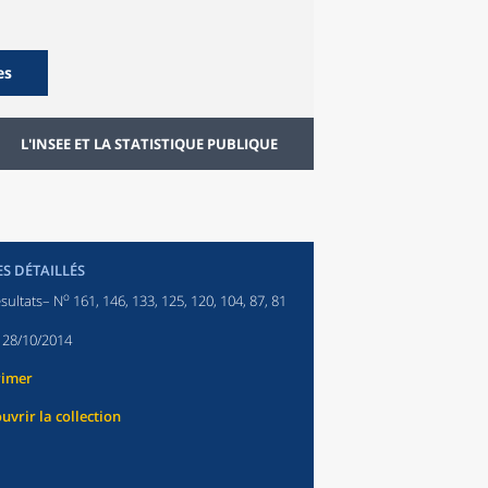
es
L'INSEE ET LA STATISTIQUE PUBLIQUE
ES DÉTAILLÉS
o
sultats– N
161, 146, 133, 125, 120, 104, 87, 81
:
28/10/2014
rimer
uvrir la collection