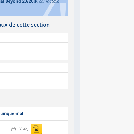
ciel Beyond 20/20®
, compatible
ux de cette section
e quinquennal
(xls, 16 Ko)