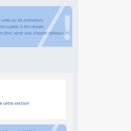
 calée sur les estimations
 sujettes à être révisées
nt donc varier avec d'autres tableaux
 cette section