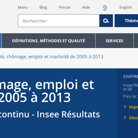
Menu
Blog
Presse
Aide
English
Thèm
DÉFINITIONS, MÉTHODES ET QUALITÉ
SERVICES
ité, chômage, emploi et inactivité de 2005 à 2013
CHIFFR
mage, emploi et
Insee Ré
et 68
 2005 à 2013
Paru le 
Imp
ontinu - Insee Résultats
Déco