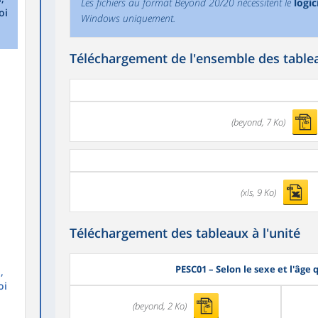
Les fichiers au format Beyond 20/20 nécessitent le
logi
oi
Windows uniquement.
Téléchargement de l'ensemble des tablea
(beyond, 7 Ko)
(xls, 9 Ko)
Téléchargement des tableaux à l'unité
PESC01
– Selon le sexe et l'âg
,
oi
(beyond, 2 Ko)