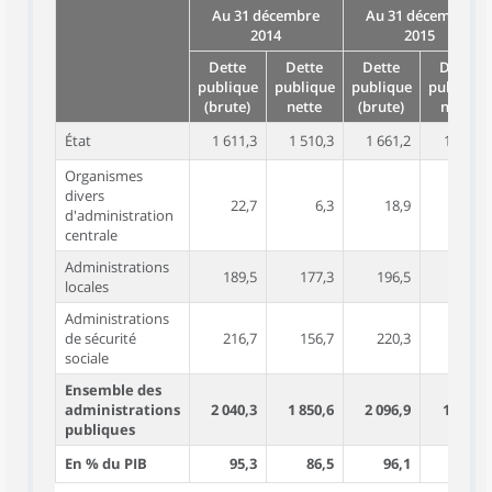
Au 31 décembre
Au 31 décembre
2014
2015
Dette
Dette
Dette
Dette
publique
publique
publique
publique
(brute)
nette
(brute)
nette
État
1 611,3
1 510,3
1 661,2
1 556,7
Organismes
divers
22,7
6,3
18,9
2,9
d'administration
centrale
Administrations
189,5
177,3
196,5
184,0
locales
Administrations
de sécurité
216,7
156,7
220,3
160,5
sociale
Ensemble des
administrations
2 040,3
1 850,6
2 096,9
1 904,1
publiques
En % du PIB
95,3
86,5
96,1
87,3