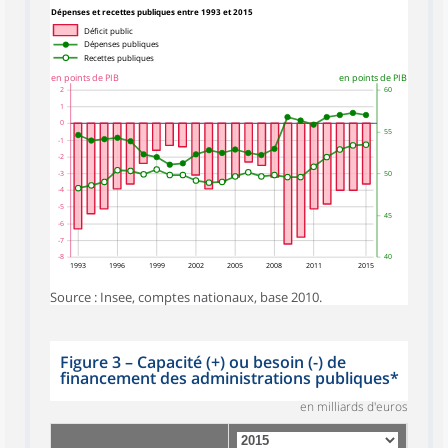
symboles_defaut.xml,rond
Dépenses et recettes publiques entre 1993 et 2015
Déficit public
Dépenses publiques
Recettes publiques
en points de PIB
en points de PIB
2
60
1
0
55
-1
-2
-3
50
-4
-5
45
-6
-7
-8
40
1993
1996
1999
2002
2005
2008
2011
2015
Source : Insee, comptes nationaux, base 2010.
Figure 3
–
Capacité (+) ou besoin (-) de
financement des administrations publiques*
en milliards d'euros