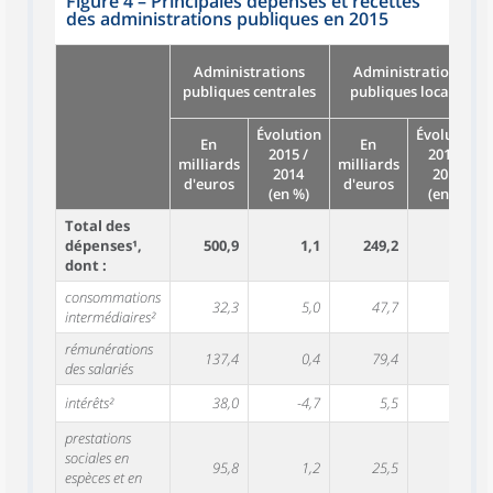
Figure 4
–
Principales dépenses et recettes
des administrations publiques en 2015
Administrations
Administrations
publiques centrales
publiques locales
Évolution
Évolution
En
En
2015 /
2015 /
milliards
milliards
2014
2014
d'euros
d'euros
(en %)
(en %)
Total des
dépenses¹,
500,9
1,1
249,2
-1,3
dont :
consommations
32,3
5,0
47,7
-1,0
intermédiaires²
rémunérations
137,4
0,4
79,4
2,1
des salariés
intérêts²
38,0
-4,7
5,5
-3,0
prestations
sociales en
95,8
1,2
25,5
3,0
espèces et en