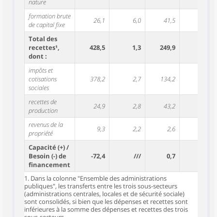
nature
formation brute
26,1
6,0
41,5
-10,0
de capital fixe
Total des
recettes¹,
428,5
1,3
249,9
0,8
dont :
impôts et
cotisations
378,2
2,7
134,2
4,3
sociales
recettes de
24,9
2,8
43,2
2,0
production
revenus de la
9,3
2,2
2,6
3,9
propriété
Capacité (+) /
Besoin (-) de
-72,4
///
0,7
///
financement
1. Dans la colonne "Ensemble des administrations
publiques", les transferts entre les trois sous-secteurs
(administrations centrales, locales et de sécurité sociale)
sont consolidés, si bien que les dépenses et recettes sont
inférieures à la somme des dépenses et recettes des trois
sous-secteurs.