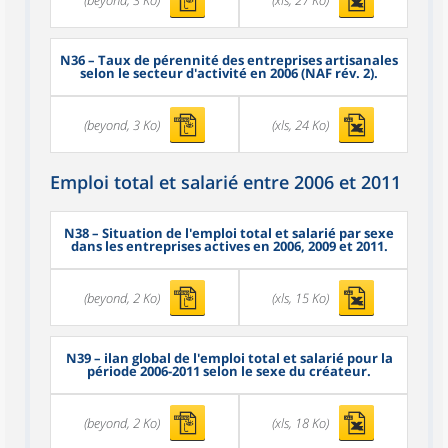
N36
– Taux de pérennité des entreprises artisanales
selon le secteur d'activité en 2006 (NAF rév. 2).
(beyond, 3 Ko)
(xls, 24 Ko)
Emploi total et salarié entre 2006 et 2011
N38
– Situation de l'emploi total et salarié par sexe
dans les entreprises actives en 2006, 2009 et 2011.
(beyond, 2 Ko)
(xls, 15 Ko)
N39
– ilan global de l'emploi total et salarié pour la
période 2006-2011 selon le sexe du créateur.
(beyond, 2 Ko)
(xls, 18 Ko)