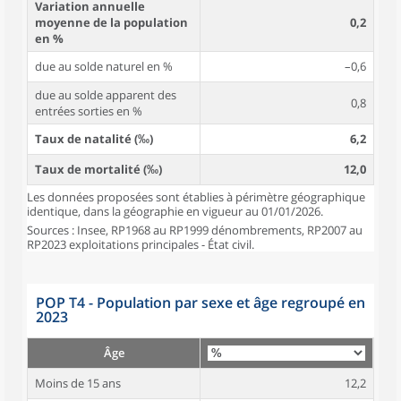
Variation annuelle
moyenne de la population
0,2
en %
due au solde naturel en %
–0,6
due au solde apparent des
0,8
entrées sorties en %
Taux de natalité (‰)
6,2
Taux de mortalité (‰)
12,0
Les données proposées sont établies à périmètre géographique
identique, dans la géographie en vigueur au 01/01/2026.
Sources : Insee, RP1968 au RP1999 dénombrements, RP2007 au
RP2023 exploitations principales - État civil.
POP T4 - Population par sexe et âge regroupé en
2023
Âge
Moins de 15 ans
12,2