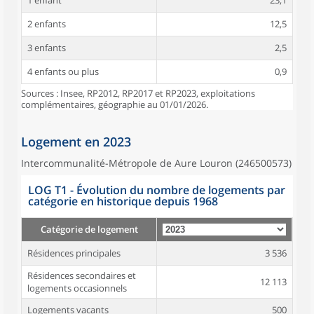
1 enfant
23,1
2 enfants
12,5
3 enfants
2,5
4 enfants ou plus
0,9
Sources : Insee, RP2012, RP2017 et RP2023, exploitations
complémentaires, géographie au 01/01/2026.
Logement en 2023
Intercommunalité-Métropole de Aure Louron (246500573)
LOG T1 - Évolution du nombre de logements par
catégorie en historique depuis 1968
Catégorie de logement
Résidences principales
3 536
Résidences secondaires et
12 113
logements occasionnels
Logements vacants
500