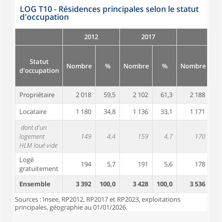
LOG T10 - Résidences principales selon le statut
d'occupation
2012
2017
Statut
Nombre
%
Nombre
%
Nombre
d'occupation
Propriétaire
2 018
59,5
2 102
61,3
2 188
6
Locataire
1 180
34,8
1 136
33,1
1 171
3
dont d'un
logement
149
4,4
159
4,7
170
HLM loué vide
Logé
194
5,7
191
5,6
178
gratuitement
Ensemble
3 392
100,0
3 428
100,0
3 536
10
Sources : Insee, RP2012, RP2017 et RP2023, exploitations
principales, géographie au 01/01/2026.