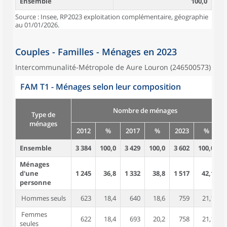
Ensemble
100,0
Source : Insee, RP2023 exploitation complémentaire, géographie
au 01/01/2026.
Couples - Familles - Ménages en 2023
Intercommunalité-Métropole de Aure Louron (246500573)
FAM T1 - Ménages selon leur composition
Nombre de ménages
Type de
ménages
2012
%
2017
%
2023
%
Ensemble
3 384
100,0
3 429
100,0
3 602
100,0
7
Ménages
d'une
1 245
36,8
1 332
38,8
1 517
42,1
1
personne
Hommes seuls
623
18,4
640
18,6
759
21,1
Femmes
622
18,4
693
20,2
758
21,1
seules