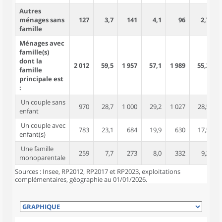
Autres
ménages sans
127
3,7
141
4,1
96
2,7
famille
Ménages avec
famille(s)
dont la
2 012
59,5
1 957
57,1
1 989
55,2
5
famille
principale est
:
Un couple sans
970
28,7
1 000
29,2
1 027
28,5
1
enfant
Un couple avec
783
23,1
684
19,9
630
17,5
2
enfant(s)
Une famille
259
7,7
273
8,0
332
9,2
monoparentale
Sources : Insee, RP2012, RP2017 et RP2023, exploitations
complémentaires, géographie au 01/01/2026.