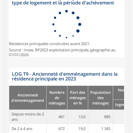
type de logement et la période d'achèvement
Résidences principales construites avant 2021.
Source : Insee, RP2023 exploitation principale, géographie au
01/01/2026.
LOG T9 - Ancienneté d'emménagement dans la
résidence principale en 2023
Nombre
Nombre
Part des
Population
Ancienneté
pièc
de
ménages
des
d'emménagement
ménages
en %
ménages
logement
Depuis moins de 2
461
13,0
885
3,5
ans
De 2 à 4 ans
672
19,0
1 345
3,9