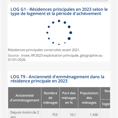
LOG G1 - Résidences principales en 2023 selon le
type de logement et la période d'achèvement
Résidences principales construites avant 2021.
Source : Insee, RP2023 exploitation principale, géographie au
01/01/2026.
LOG T9 - Ancienneté d'emménagement dans la
résidence principale en 2023
Nombre
Nombre
Part des
Population
Ancienneté
pièc
de
ménages
des
d'emménagement
ménages
en %
ménages
logement
Depuis moins de 2
753
10,1
1 436
3,7
ans