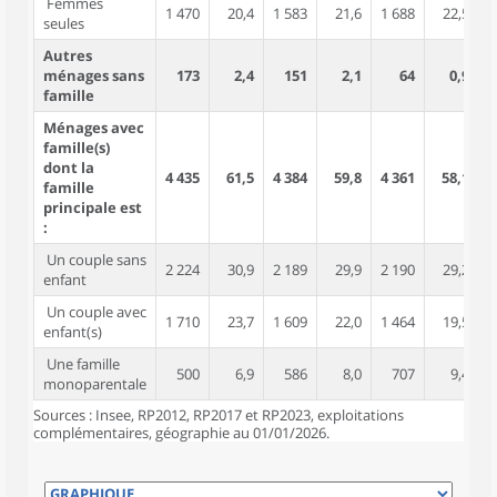
Femmes
1 470
20,4
1 583
21,6
1 688
22,5
seules
Autres
ménages sans
173
2,4
151
2,1
64
0,9
famille
Ménages avec
famille(s)
dont la
4 435
61,5
4 384
59,8
4 361
58,1
1
famille
principale est
:
Un couple sans
2 224
30,9
2 189
29,9
2 190
29,2
enfant
Un couple avec
1 710
23,7
1 609
22,0
1 464
19,5
enfant(s)
Une famille
500
6,9
586
8,0
707
9,4
monoparentale
Sources : Insee, RP2012, RP2017 et RP2023, exploitations
complémentaires, géographie au 01/01/2026.