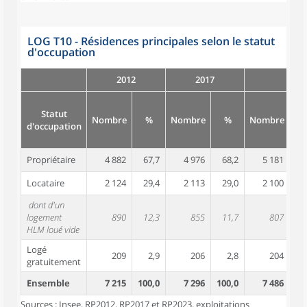
LOG T10 - Résidences principales selon le statut
d'occupation
2012
2017
Statut
Nombre
%
Nombre
%
Nombre
d'occupation
Propriétaire
4 882
67,7
4 976
68,2
5 181
6
Locataire
2 124
29,4
2 113
29,0
2 100
2
dont d'un
logement
890
12,3
855
11,7
807
1
HLM loué vide
Logé
209
2,9
206
2,8
204
gratuitement
Ensemble
7 215
100,0
7 296
100,0
7 486
10
Sources : Insee, RP2012, RP2017 et RP2023, exploitations