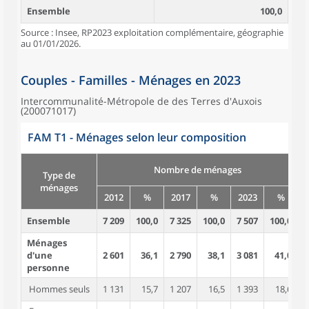
Ensemble
100,0
Source : Insee, RP2023 exploitation complémentaire, géographie
au 01/01/2026.
Couples - Familles - Ménages en 2023
Intercommunalité-Métropole de des Terres d'Auxois
(200071017)
FAM T1 - Ménages selon leur composition
Nombre de ménages
Type de
ménages
2012
%
2017
%
2023
%
Ensemble
7 209
100,0
7 325
100,0
7 507
100,0
1
Ménages
d'une
2 601
36,1
2 790
38,1
3 081
41,0
personne
Hommes seuls
1 131
15,7
1 207
16,5
1 393
18,6