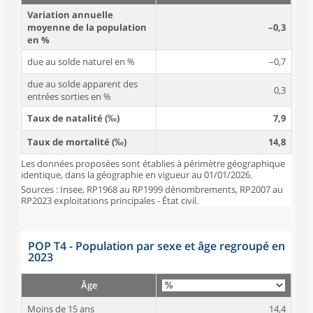
Variation annuelle
moyenne de la population
–0,3
en %
due au solde naturel en %
–0,7
due au solde apparent des
0,3
entrées sorties en %
Taux de natalité (‰)
7,9
Taux de mortalité (‰)
14,8
Les données proposées sont établies à périmètre géographique
identique, dans la géographie en vigueur au 01/01/2026.
Sources : Insee, RP1968 au RP1999 dénombrements, RP2007 au
RP2023 exploitations principales - État civil.
POP T4 - Population par sexe et âge regroupé en
2023
Âge
Moins de 15 ans
14,4