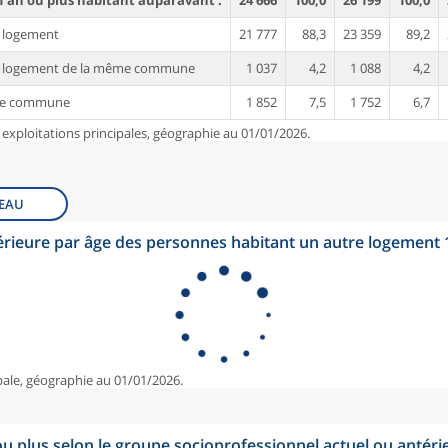
1 an ou plus habitant auparavant :
24 666
100,0
26 199
100,0
 logement
21 777
88,3
23 359
89,2
e logement de la même commune
1 037
4,2
1 088
4,2
re commune
1 852
7,5
1 752
6,7
 exploitations principales, géographie au 01/01/2026.
EAU
érieure par âge des personnes habitant un autre logement
pale, géographie au 01/01/2026.
u plus selon le groupe socioprofessionnel actuel ou antéri