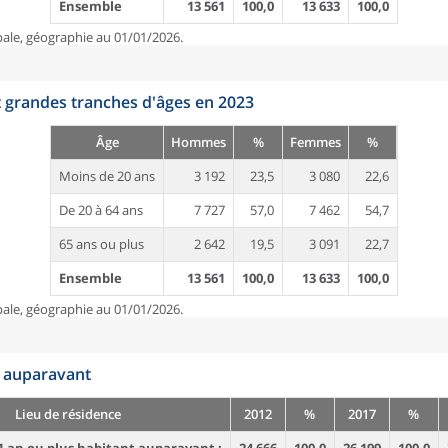
Ensemble
13 561
100,0
13 633
100,0
pale, géographie au 01/01/2026.
t grandes tranches d'âges en 2023
Âge
Hommes
%
Femmes
%
Moins de 20 ans
3 192
23,5
3 080
22,6
De 20 à 64 ans
7 727
57,0
7 462
54,7
65 ans ou plus
2 642
19,5
3 091
22,7
Ensemble
13 561
100,0
13 633
100,0
pale, géographie au 01/01/2026.
n auparavant
Lieu de résidence
2012
%
2017
%