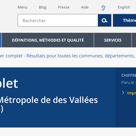
Menu
Blog
Presse
Aide
English
Thèm
DÉFINITIONS, MÉTHODES ET QUALITÉ
SERVICES
er complet - Résultats pour toutes les communes, départements, 
CHIFFR
let
Paru le 
Imp
étropole de des Vallées
)