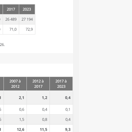
2017
2023
0
26 489
27 194
0
71,0
72,9
26.
2007 à
2012 à
2017 à
2012
2017
2023
1
2,1
1,2
0,4
5
0,6
0,4
0,1
6
1,5
0,8
0,4
1
12,6
11,5
9,3