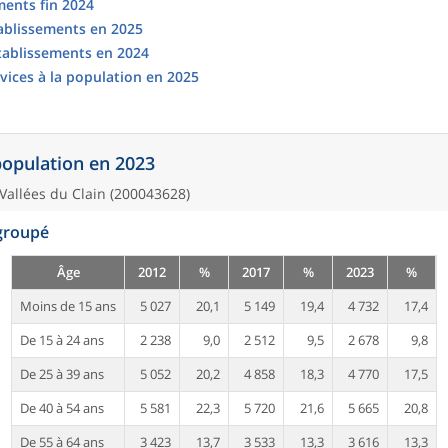
ments fin 2024
tablissements en 2025
établissements en 2024
vices à la population en 2025
 population en 2023
allées du Clain (200043628)
egroupé
Âge
2012
%
2017
%
2023
%
Moins de 15 ans
5 027
20,1
5 149
19,4
4 732
17,4
De 15 à 24 ans
2 238
9,0
2 512
9,5
2 678
9,8
De 25 à 39 ans
5 052
20,2
4 858
18,3
4 770
17,5
De 40 à 54 ans
5 581
22,3
5 720
21,6
5 665
20,8
De 55 à 64 ans
3 423
13,7
3 533
13,3
3 616
13,3