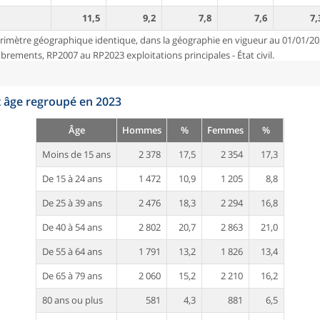
11,5
9,2
7,8
7,6
7,
rimètre géographique identique, dans la géographie en vigueur au 01/01/20
ements, RP2007 au RP2023 exploitations principales - État civil.
t âge regroupé en 2023
Âge
Hommes
%
Femmes
%
Moins de 15 ans
2 378
17,5
2 354
17,3
De 15 à 24 ans
1 472
10,9
1 205
8,8
De 25 à 39 ans
2 476
18,3
2 294
16,8
De 40 à 54 ans
2 802
20,7
2 863
21,0
De 55 à 64 ans
1 791
13,2
1 826
13,4
De 65 à 79 ans
2 060
15,2
2 210
16,2
80 ans ou plus
581
4,3
881
6,5