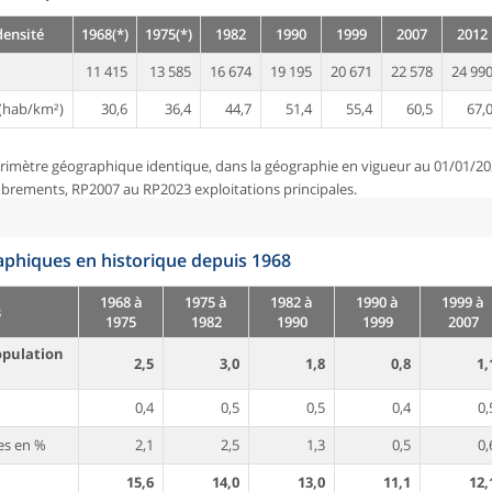
densité
1968(*)
1975(*)
1982
1990
1999
2007
2012
11 415
13 585
16 674
19 195
20 671
22 578
24 99
(hab/km²)
30,6
36,4
44,7
51,4
55,4
60,5
67,
rimètre géographique identique, dans la géographie en vigueur au 01/01/20
brements, RP2007 au RP2023 exploitations principales.
phiques en historique depuis 1968
1968 à
1975 à
1982 à
1990 à
1999 à
s
1975
1982
1990
1999
2007
opulation
2,5
3,0
1,8
0,8
1,
0,4
0,5
0,5
0,4
0,
es en %
2,1
2,5
1,3
0,5
0,
15,6
14,0
13,0
11,1
12,