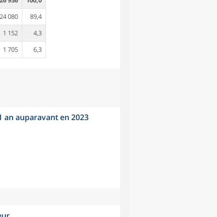
26 936
100,0
24 080
89,4
1 152
4,3
1 705
6,3
 1 an auparavant en 2023
eur