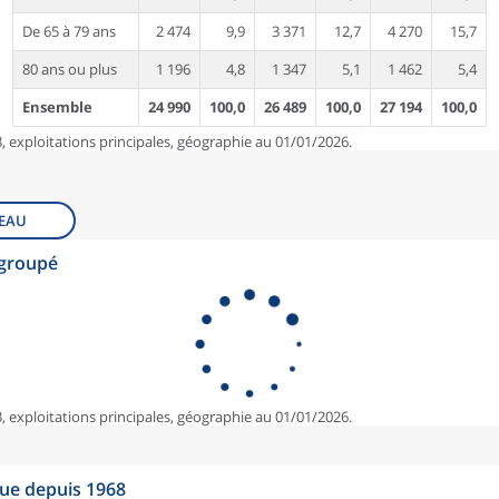
De 65 à 79 ans
2 474
9,9
3 371
12,7
4 270
15,7
80 ans ou plus
1 196
4,8
1 347
5,1
1 462
5,4
Ensemble
24 990
100,0
26 489
100,0
27 194
100,0
, exploitations principales, géographie au 01/01/2026.
EAU
egroupé
, exploitations principales, géographie au 01/01/2026.
que depuis 1968