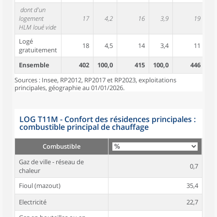
dont d'un
logement
17
4,2
16
3,9
19
HLM loué vide
Logé
18
4,5
14
3,4
11
gratuitement
Ensemble
402
100,0
415
100,0
446
10
Sources : Insee, RP2012, RP2017 et RP2023, exploitations
principales, géographie au 01/01/2026.
LOG T11M - Confort des résidences principales :
combustible principal de chauffage
Combustible
Gaz de ville - réseau de
0,7
chaleur
Fioul (mazout)
35,4
Electricité
22,7