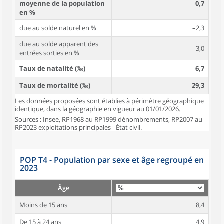
moyenne de la population
0,7
en %
due au solde naturel en %
–2,3
due au solde apparent des
3,0
entrées sorties en %
Taux de natalité (‰)
6,7
Taux de mortalité (‰)
29,3
Les données proposées sont établies à périmètre géographique
identique, dans la géographie en vigueur au 01/01/2026.
Sources : Insee, RP1968 au RP1999 dénombrements, RP2007 au
RP2023 exploitations principales - État civil.
POP T4 - Population par sexe et âge regroupé en
2023
Âge
Moins de 15 ans
8,4
De 15 à 24 ans
4,9