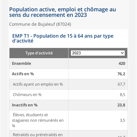
Population active, emploi et chômage au
sens du recensement en 2023
Commune de Bujaleuf (87024)
EMP T1 - Population de 15 à 64 ans par type
d'activité
Type d'activité
Ensemble
420
Actifs en %
76,2
Actifs ayant un emploi en %
67,7
Chômeurs en %
8,5
Inactifs en %
23,8
Élèves, étudiants et
stagiaires non rémunérés en
3,5
%
Retraités ou préretraités en