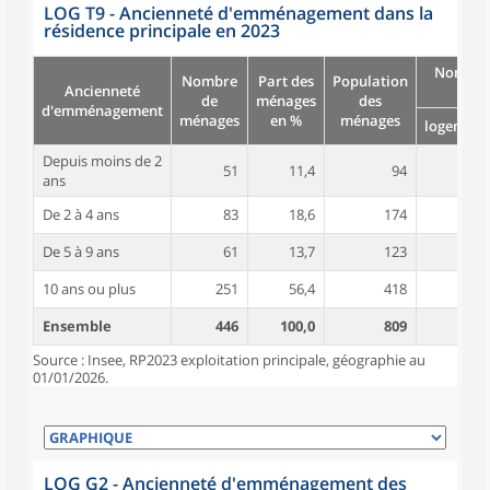
LOG T9 - Ancienneté d'emménagement dans la
résidence principale en 2023
Nombre
Nombre
Part des
Population
Ancienneté
pièc
de
ménages
des
d'emménagement
ménages
en %
ménages
logement
Depuis moins de 2
51
11,4
94
4,5
ans
De 2 à 4 ans
83
18,6
174
4,6
De 5 à 9 ans
61
13,7
123
4,0
10 ans ou plus
251
56,4
418
4,5
Ensemble
446
100,0
809
4,5
Source : Insee, RP2023 exploitation principale, géographie au
01/01/2026.
LOG G2 - Ancienneté d'emménagement des