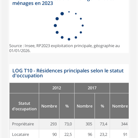
ménages en 2023
Source : Insee, RP2023 exploitation principale, géographie au
01/01/2026.
LOG T10 - Résidences principales selon le statut
d'occupation
2012
2017
Statut
Nombre
%
Nombre
%
Nombre
d'occupation
Propriétaire
293
73,0
305
73,4
344
7
Locataire
90
22,5
96
23,2
91
2