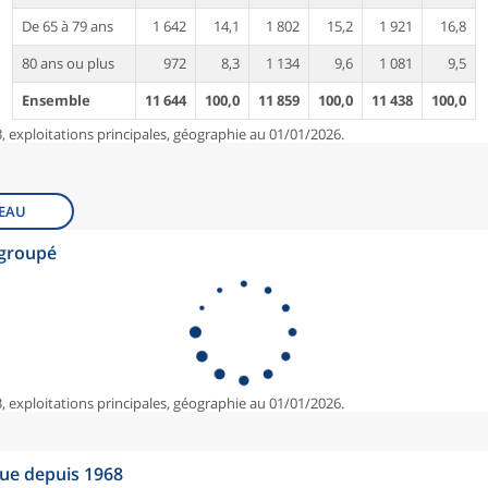
De 65 à 79 ans
1 642
14,1
1 802
15,2
1 921
16,8
80 ans ou plus
972
8,3
1 134
9,6
1 081
9,5
Ensemble
11 644
100,0
11 859
100,0
11 438
100,0
, exploitations principales, géographie au 01/01/2026.
EAU
egroupé
, exploitations principales, géographie au 01/01/2026.
que depuis 1968