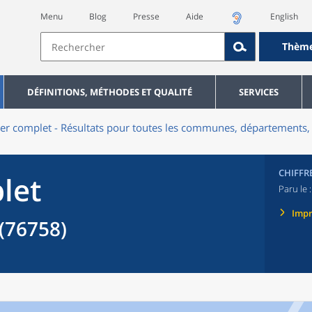
Menu
Blog
Presse
Aide
English
Thèm
DÉFINITIONS, MÉTHODES ET QUALITÉ
SERVICES
er complet - Résultats pour toutes les communes, départements, 
CHIFFR
let
Paru le 
Imp
(76758)