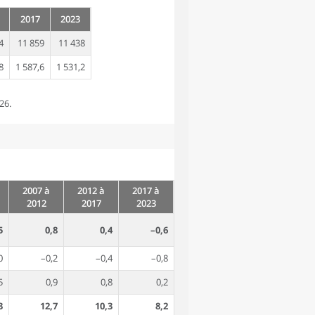
2017
2023
4
11 859
11 438
8
1 587,6
1 531,2
26.
2007 à
2012 à
2017 à
2012
2017
2023
5
0,8
0,4
–0,6
0
–0,2
–0,4
–0,8
5
0,9
0,8
0,2
3
12,7
10,3
8,2