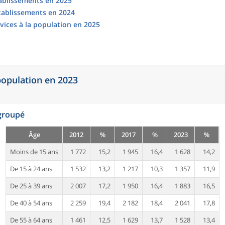
tablissements en 2025
établissements en 2024
vices à la population en 2025
 population en 2023
egroupé
Âge
2012
%
2017
%
2023
%
Moins de 15 ans
1 772
15,2
1 945
16,4
1 628
14,2
De 15 à 24 ans
1 532
13,2
1 217
10,3
1 357
11,9
De 25 à 39 ans
2 007
17,2
1 950
16,4
1 883
16,5
De 40 à 54 ans
2 259
19,4
2 182
18,4
2 041
17,8
De 55 à 64 ans
1 461
12,5
1 629
13,7
1 528
13,4