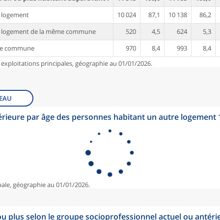
 logement
10 024
87,1
10 138
86,2
e logement de la même commune
520
4,5
624
5,3
re commune
970
8,4
993
8,4
 exploitations principales, géographie au 01/01/2026.
EAU
érieure par âge des personnes habitant un autre logement
pale, géographie au 01/01/2026.
u plus selon le groupe socioprofessionnel actuel ou antéri