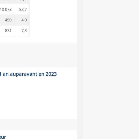
10 073
88,7
450
4,0
831
7,3
 1 an auparavant en 2023
eur