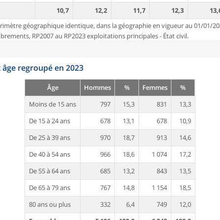
10,7
12,2
11,7
12,3
13,
rimètre géographique identique, dans la géographie en vigueur au 01/01/20
ements, RP2007 au RP2023 exploitations principales - État civil.
t âge regroupé en 2023
Âge
Hommes
%
Femmes
%
Moins de 15 ans
797
15,3
831
13,3
De 15 à 24 ans
678
13,1
678
10,9
De 25 à 39 ans
970
18,7
913
14,6
De 40 à 54 ans
966
18,6
1 074
17,2
De 55 à 64 ans
685
13,2
843
13,5
De 65 à 79 ans
767
14,8
1 154
18,5
80 ans ou plus
332
6,4
749
12,0