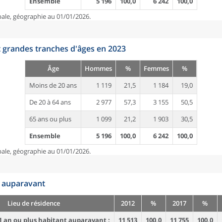
Ensemble
5 196
100,0
6 242
100,0
pale, géographie au 01/01/2026.
t grandes tranches d'âges en 2023
Âge
Hommes
%
Femmes
%
Moins de 20 ans
1 119
21,5
1 184
19,0
De 20 à 64 ans
2 977
57,3
3 155
50,5
65 ans ou plus
1 099
21,2
1 903
30,5
Ensemble
5 196
100,0
6 242
100,0
pale, géographie au 01/01/2026.
n auparavant
Lieu de résidence
2012
%
2017
%
1 an ou plus habitant auparavant :
11 513
100,0
11 755
100,0