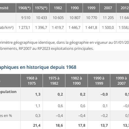
nsité
1968(*)
1975(*)
1982
1990
1999
2007
2012
9 510
10 433
10 605
10 807
10 770
11 205
11 64
ab/km²)
1 273,1
1 396,7
1 419,7
1 446,7
1 441,8
1 500,0
1 558,
rimètre géographique identique, dans la géographie en vigueur au 01/01/20
brements, RP2007 au RP2023 exploitations principales.
phiques en historique depuis 1968
1968 à
1975 à
1982 à
1990 à
1999 à
s
1975
1982
1990
1999
2007
opulation
1,3
0,2
0,2
–0,0
0,
1,1
0,6
0,6
0,1
–0,
es en %
0,3
–0,4
–0,4
–0,2
0,
21,4
18,6
17,8
13,7
13,