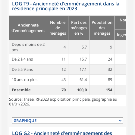
LOG T9 - Ancienneté d'emménagement dans la
résidence principale en 2023
Nombre
Nombre
Part des
Population
Ancienneté
pièc
de
ménages
des
d'emménagement
ménages
en %
ménages
logement
Depuis moins de 2
4
5,7
9
5,3
ans
De 2 à 4 ans
11
15,7
24
3,9
De 5 à 9 ans
12
17,1
32
4,5
10 ans ou plus
43
61,4
89
4,6
Ensemble
70
100,0
154
4,5
Source : Insee, RP2023 exploitation principale, géographie au
01/01/2026.
LOG G2 - Ancienneté d'emménagement des