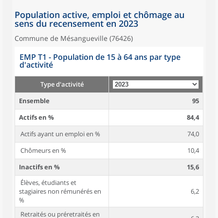
Population active, emploi et chômage au
sens du recensement en 2023
Commune de Mésangueville (76426)
EMP T1 - Population de 15 à 64 ans par type
d'activité
Type d'activité
Ensemble
95
Actifs en %
84,4
Actifs ayant un emploi en %
74,0
Chômeurs en %
10,4
Inactifs en %
15,6
Élèves, étudiants et
stagiaires non rémunérés en
6,2
%
Retraités ou préretraités en