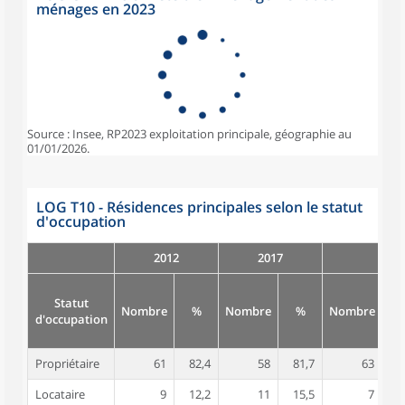
ménages en 2023
Source : Insee, RP2023 exploitation principale, géographie au
01/01/2026.
LOG T10 - Résidences principales selon le statut
d'occupation
2012
2017
Statut
Nombre
%
Nombre
%
Nombre
d'occupation
Propriétaire
61
82,4
58
81,7
63
9
Locataire
9
12,2
11
15,5
7
1