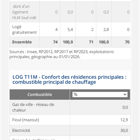
dont d'un
logement
0
0,0
0
0,0
0
HLM loué vide
Logé
4
5,4
2
2,8
0
gratuitement
Ensemble
74
100,0
71
100,0
70
10
Sources : Insee, RP2012, RP2017 et RP2023, exploitations
principales, géographie au 01/01/2026.
LOG T11M - Confort des résidences principales :
combustible principal de chauffage
Combustible
Gaz de ville - réseau de
0,0
chaleur
Fioul (mazout)
12,9
Electricité
30,0