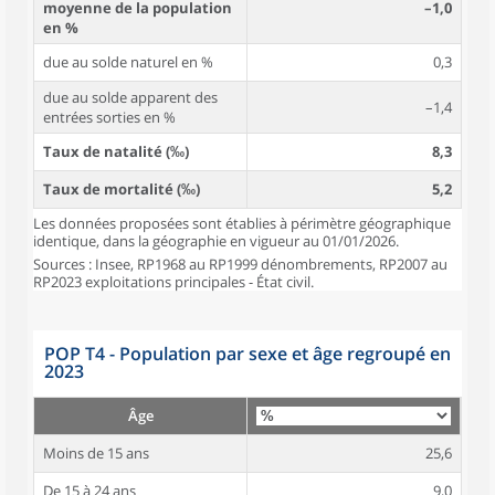
moyenne de la population
–1,0
en %
due au solde naturel en %
0,3
due au solde apparent des
–1,4
entrées sorties en %
Taux de natalité (‰)
8,3
Taux de mortalité (‰)
5,2
Les données proposées sont établies à périmètre géographique
identique, dans la géographie en vigueur au 01/01/2026.
Sources : Insee, RP1968 au RP1999 dénombrements, RP2007 au
RP2023 exploitations principales - État civil.
POP T4 - Population par sexe et âge regroupé en
2023
Âge
Moins de 15 ans
25,6
De 15 à 24 ans
9,0