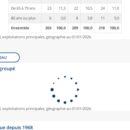
De 65 à 79 ans
23
11,3
22
10,5
24
11,0
80 ans ou plus
6
3,0
8
3,8
11
5,0
Ensemble
203
100,0
209
100,0
218
100,0
, exploitations principales, géographie au 01/01/2026.
EAU
egroupé
, exploitations principales, géographie au 01/01/2026.
que depuis 1968