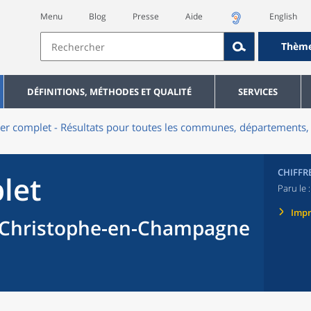
Menu
Blog
Presse
Aide
English
Thèm
DÉFINITIONS, MÉTHODES ET QUALITÉ
SERVICES
er complet - Résultats pour toutes les communes, départements, 
CHIFFR
let
Paru le 
Imp
Christophe-en-Champagne