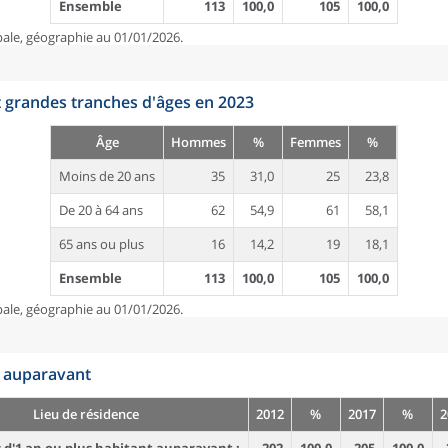
Ensemble
113
100,0
105
100,0
pale, géographie au 01/01/2026.
t grandes tranches d'âges en 2023
Âge
Hommes
%
Femmes
%
Moins de 20 ans
35
31,0
25
23,8
De 20 à 64 ans
62
54,9
61
58,1
65 ans ou plus
16
14,2
19
18,1
Ensemble
113
100,0
105
100,0
pale, géographie au 01/01/2026.
n auparavant
Lieu de résidence
2012
%
2017
%
2