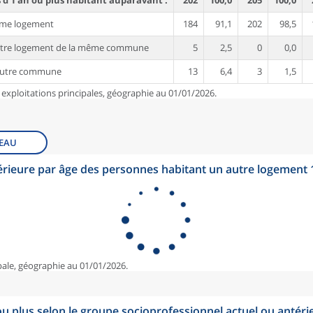
d'1 an ou plus habitant auparavant :
202
100,0
205
100,0
ême logement
184
91,1
202
98,5
utre logement de la même commune
5
2,5
0
0,0
autre commune
13
6,4
3
1,5
 exploitations principales, géographie au 01/01/2026.
EAU
érieure par âge des personnes habitant un autre logement
pale, géographie au 01/01/2026.
u plus selon le groupe socioprofessionnel actuel ou antéri