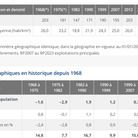
on et densité
1968(*)
1975(*)
1982
1990
1999
2007
2012
203
181
147
171
190
195
203
yenne (hab/km²)
26,0
23,2
18,8
21,9
24,3
25,0
26,0
rimètre géographique identique, dans la géographie en vigueur au 01/01/20
brements, RP2007 au RP2023 exploitations principales.
phiques en historique depuis 1968
1968 à
1975 à
1982 à
1990 à
1999 à
s
1975
1982
1990
1999
2007
opulation
–1,6
–2,9
1,9
1,2
0,
0,8
–0,1
1,1
0,2
0,
es en %
–2,4
–2,8
0,8
0,9
–0,
14,8
7,7
16,7
9,9
15,