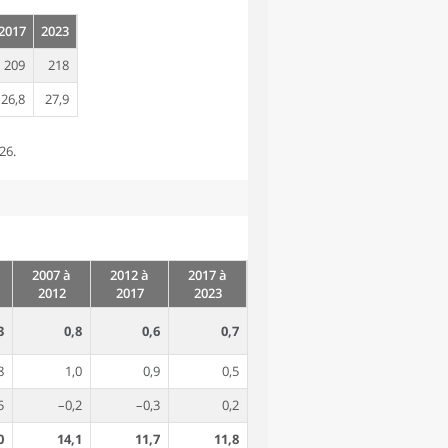
2017
2023
209
218
26,8
27,9
26.
2007 à
2012 à
2017 à
2012
2017
2023
3
0,8
0,6
0,7
8
1,0
0,9
0,5
5
–0,2
–0,3
0,2
0
14,1
11,7
11,8