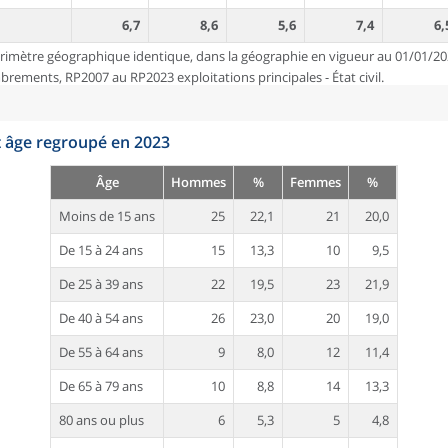
6,7
8,6
5,6
7,4
6,
rimètre géographique identique, dans la géographie en vigueur au 01/01/20
ements, RP2007 au RP2023 exploitations principales - État civil.
t âge regroupé en 2023
Âge
Hommes
%
Femmes
%
Moins de 15 ans
25
22,1
21
20,0
De 15 à 24 ans
15
13,3
10
9,5
De 25 à 39 ans
22
19,5
23
21,9
De 40 à 54 ans
26
23,0
20
19,0
De 55 à 64 ans
9
8,0
12
11,4
De 65 à 79 ans
10
8,8
14
13,3
80 ans ou plus
6
5,3
5
4,8