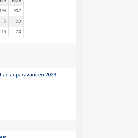
214
100,0
194
90,7
5
2,3
15
7,0
 1 an auparavant en 2023
eur