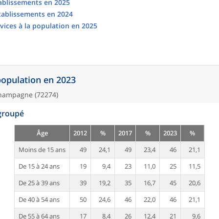
tablissements en 2025
établissements en 2024
vices à la population en 2025
 population en 2023
hampagne (72274)
egroupé
Âge
2012
%
2017
%
2023
%
Moins de 15 ans
49
24,1
49
23,4
46
21,1
De 15 à 24 ans
19
9,4
23
11,0
25
11,5
De 25 à 39 ans
39
19,2
35
16,7
45
20,6
De 40 à 54 ans
50
24,6
46
22,0
46
21,1
De 55 à 64 ans
17
8,4
26
12,4
21
9,6