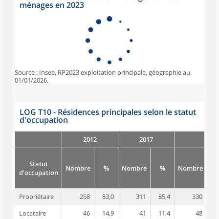
ménages en 2023
Source : Insee, RP2023 exploitation principale, géographie au
01/01/2026.
LOG T10 - Résidences principales selon le statut
d'occupation
2012
2017
Statut
Nombre
%
Nombre
%
Nombre
d'occupation
Propriétaire
258
83,0
311
85,4
330
8
Locataire
46
14,9
41
11,4
48
1