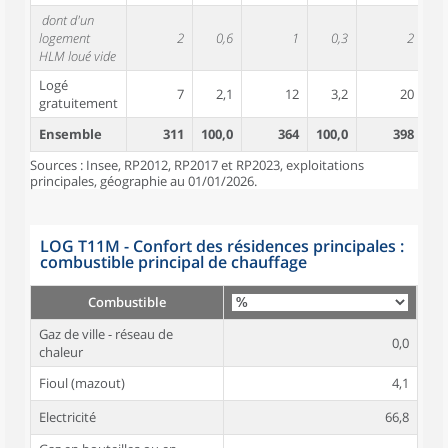
dont d'un
logement
2
0,6
1
0,3
2
HLM loué vide
Logé
7
2,1
12
3,2
20
gratuitement
Ensemble
311
100,0
364
100,0
398
10
Sources : Insee, RP2012, RP2017 et RP2023, exploitations
principales, géographie au 01/01/2026.
LOG T11M - Confort des résidences principales :
combustible principal de chauffage
Combustible
Gaz de ville - réseau de
0,0
chaleur
Fioul (mazout)
4,1
Electricité
66,8