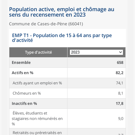
Population active, emploi et chômage au
sens du recensement en 2023
Commune de Cases-de-Pène (66041)
EMP T1 - Population de 15 à 64 ans par type
d'activité
Type d'activité
Ensemble
658
Actifs en %
82,2
Actifs ayant un emploi en %
74,1
Chômeurs en %
8,1
Inactifs en %
17,8
Élèves, étudiants et
stagiaires non rémunérés en
9,0
%
Retraités ou préretraités en