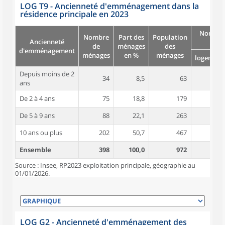
LOG T9 - Ancienneté d'emménagement dans la
résidence principale en 2023
Nombre
Nombre
Part des
Population
Ancienneté
pièc
de
ménages
des
d'emménagement
ménages
en %
ménages
logement
Depuis moins de 2
34
8,5
63
3,8
ans
De 2 à 4 ans
75
18,8
179
4,3
De 5 à 9 ans
88
22,1
263
4,5
10 ans ou plus
202
50,7
467
4,7
Ensemble
398
100,0
972
4,5
Source : Insee, RP2023 exploitation principale, géographie au
01/01/2026.
LOG G2 - Ancienneté d'emménagement des