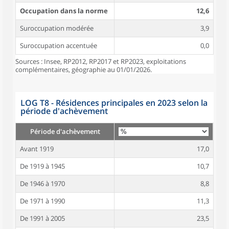
Occupation dans la norme
12,6
Suroccupation modérée
3,9
Suroccupation accentuée
0,0
Sources : Insee, RP2012, RP2017 et RP2023, exploitations
complémentaires, géographie au 01/01/2026.
LOG T8 - Résidences principales en 2023 selon la
période d'achèvement
Période d'achèvement
Avant 1919
17,0
De 1919 à 1945
10,7
De 1946 à 1970
8,8
De 1971 à 1990
11,3
De 1991 à 2005
23,5