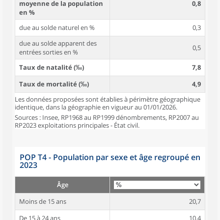
moyenne de la population
0,8
en %
due au solde naturel en %
0,3
due au solde apparent des
0,5
entrées sorties en %
Taux de natalité (‰)
7,8
Taux de mortalité (‰)
4,9
Les données proposées sont établies à périmètre géographique
identique, dans la géographie en vigueur au 01/01/2026.
Sources : Insee, RP1968 au RP1999 dénombrements, RP2007 au
RP2023 exploitations principales - État civil.
POP T4 - Population par sexe et âge regroupé en
2023
Âge
Moins de 15 ans
20,7
De 15 à 24 ans
10,4