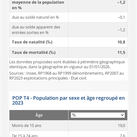
moyenne de la population
–1,2
en %
due au solde naturel en %
–0,1
due au solde apparent des
–1,2
entrées sorties en %
Taux de natalité (‰)
10,8
Taux de mortalité (‰)
11,5
Les données proposées sont établies à périmètre géographique
identique, dans la géographie en vigueur au 01/01/2026.
Sources : Insee, RP1968 au RP1999 dénombrements, RP2007 au
RP2023 exploitations principales - État civil.
POP T4 - Population par sexe et âge regroupé en
2023
Âge
Moins de 15 ans
19,0
De 15 à 24 ans
7,6