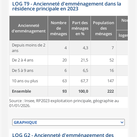
LOG T9 - Ancienneté d'emménagement dans la
résidence principale en 2023
Nombre
Nombre
Part des
Population
Ancienneté
pièc
de
ménages
des
d'emménagement
ménages
en %
ménages
logement
Depuis moins de 2
4
4,3
7
4,0
ans
De 2 à 4 ans
20
21,5
52
5,0
De 5 à 9 ans
6
6,5
16
5,5
10 ans ou plus
63
67,7
147
5,2
Ensemble
93
100,0
222
5,1
Source : Insee, RP2023 exploitation principale, géographie au
01/01/2026.
LOG G2 - Ancienneté d'emménagement des