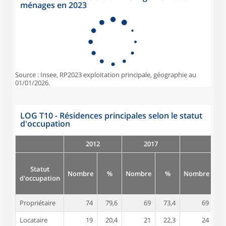
ménages en 2023
Source : Insee, RP2023 exploitation principale, géographie au
01/01/2026.
LOG T10 - Résidences principales selon le statut
d'occupation
2012
2017
Statut
Nombre
%
Nombre
%
Nombre
d'occupation
Propriétaire
74
79,6
69
73,4
69
7
Locataire
19
20,4
21
22,3
24
2