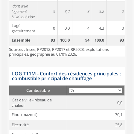
dont d'un
logement
3
3,2
3
3,2
2
HLM loué vide
Logé
0
0,0
4
4,3
0
gratuitement
Ensemble
93
100,0
94
100,0
93
10
Sources : Insee, RP2012, RP2017 et RP2023, exploitations
principales, géographie au 01/01/2026.
LOG T11M - Confort des résidences principales :
combustible principal de chauffage
Combustible
Gaz de ville - réseau de
0,0
chaleur
Fioul (mazout)
30,1
Electricité
25,8