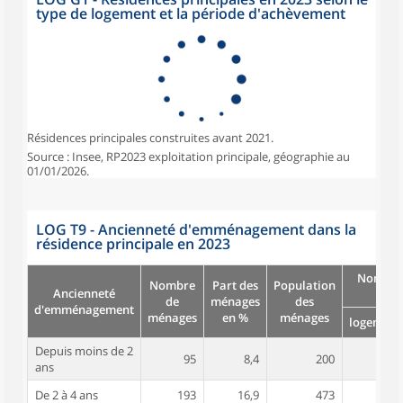
type de logement et la période d'achèvement
Résidences principales construites avant 2021.
Source : Insee, RP2023 exploitation principale, géographie au
01/01/2026.
LOG T9 - Ancienneté d'emménagement dans la
résidence principale en 2023
Nombre
Nombre
Part des
Population
Ancienneté
pièc
de
ménages
des
d'emménagement
ménages
en %
ménages
logement
Depuis moins de 2
95
8,4
200
4,2
ans
De 2 à 4 ans
193
16,9
473
4,3