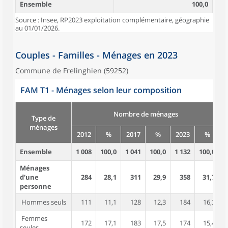
Ensemble
100,0
Source : Insee, RP2023 exploitation complémentaire, géographie
au 01/01/2026.
Couples - Familles - Ménages en 2023
Commune de Frelinghien (59252)
FAM T1 - Ménages selon leur composition
Nombre de ménages
Type de
ménages
2012
%
2017
%
2023
%
Ensemble
1 008
100,0
1 041
100,0
1 132
100,0
2
Ménages
d'une
284
28,1
311
29,9
358
31,7
personne
Hommes seuls
111
11,1
128
12,3
184
16,3
Femmes
172
17,1
183
17,5
174
15,4
seules