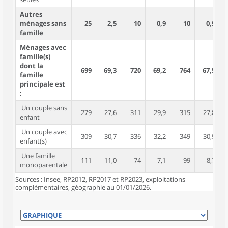
Autres
ménages sans
25
2,5
10
0,9
10
0,9
famille
Ménages avec
famille(s)
dont la
699
69,3
720
69,2
764
67,5
2
famille
principale est
:
Un couple sans
279
27,6
311
29,9
315
27,8
enfant
Un couple avec
309
30,7
336
32,2
349
30,9
1
enfant(s)
Une famille
111
11,0
74
7,1
99
8,7
monoparentale
Sources : Insee, RP2012, RP2017 et RP2023, exploitations
complémentaires, géographie au 01/01/2026.