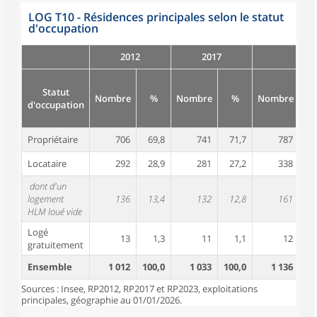
LOG T10 - Résidences principales selon le statut
d'occupation
2012
2017
Statut
Nombre
%
Nombre
%
Nombre
d'occupation
Propriétaire
706
69,8
741
71,7
787
6
Locataire
292
28,9
281
27,2
338
2
dont d'un
logement
136
13,4
132
12,8
161
1
HLM loué vide
Logé
13
1,3
11
1,1
12
gratuitement
Ensemble
1 012
100,0
1 033
100,0
1 136
10
Sources : Insee, RP2012, RP2017 et RP2023, exploitations
principales, géographie au 01/01/2026.