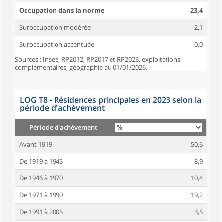
Occupation dans la norme
23,4
Suroccupation modérée
2,1
Suroccupation accentuée
0,0
Sources : Insee, RP2012, RP2017 et RP2023, exploitations
complémentaires, géographie au 01/01/2026.
LOG T8 - Résidences principales en 2023 selon la
période d'achèvement
Période d'achèvement
Avant 1919
50,6
De 1919 à 1945
8,9
De 1946 à 1970
10,4
De 1971 à 1990
19,2
De 1991 à 2005
3,5