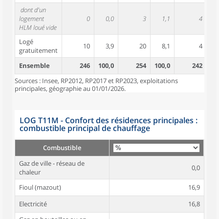
dont d'un
logement
0
0,0
3
1,1
4
HLM loué vide
Logé
10
3,9
20
8,1
4
gratuitement
Ensemble
246
100,0
254
100,0
242
10
Sources : Insee, RP2012, RP2017 et RP2023, exploitations
principales, géographie au 01/01/2026.
LOG T11M - Confort des résidences principales :
combustible principal de chauffage
Combustible
Gaz de ville - réseau de
0,0
chaleur
Fioul (mazout)
16,9
Electricité
16,8