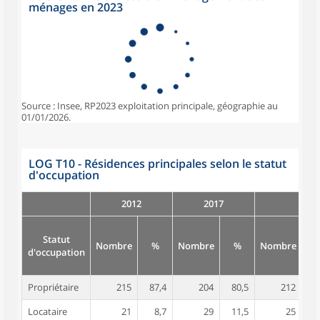
ménages en 2023
Source : Insee, RP2023 exploitation principale, géographie au
01/01/2026.
LOG T10 - Résidences principales selon le statut
d'occupation
2012
2017
Statut
Nombre
%
Nombre
%
Nombre
d'occupation
Propriétaire
215
87,4
204
80,5
212
8
Locataire
21
8,7
29
11,5
25
1