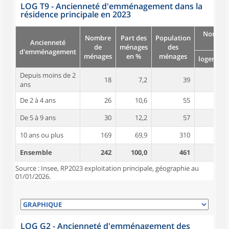
LOG T9 - Ancienneté d'emménagement dans la
résidence principale en 2023
Nombre
Nombre
Part des
Population
Ancienneté
pièc
de
ménages
des
d'emménagement
ménages
en %
ménages
logement
Depuis moins de 2
18
7,2
39
3,9
ans
De 2 à 4 ans
26
10,6
55
3,6
De 5 à 9 ans
30
12,2
57
3,7
10 ans ou plus
169
69,9
310
4,4
Ensemble
242
100,0
461
4,2
Source : Insee, RP2023 exploitation principale, géographie au
01/01/2026.
LOG G2 - Ancienneté d'emménagement des