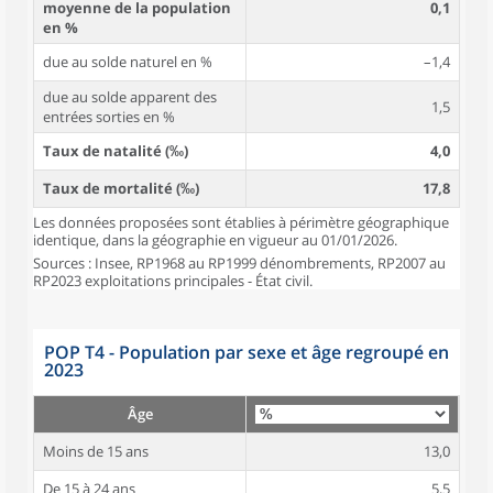
moyenne de la population
0,1
en %
due au solde naturel en %
–1,4
due au solde apparent des
1,5
entrées sorties en %
Taux de natalité (‰)
4,0
Taux de mortalité (‰)
17,8
Les données proposées sont établies à périmètre géographique
identique, dans la géographie en vigueur au 01/01/2026.
Sources : Insee, RP1968 au RP1999 dénombrements, RP2007 au
RP2023 exploitations principales - État civil.
POP T4 - Population par sexe et âge regroupé en
2023
Âge
Moins de 15 ans
13,0
De 15 à 24 ans
5,5