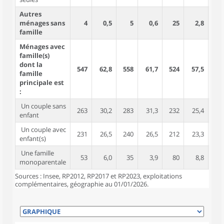
Autres
ménages sans
4
0,5
5
0,6
25
2,8
famille
Ménages avec
famille(s)
dont la
547
62,8
558
61,7
524
57,5
1 5
famille
principale est
:
Un couple sans
263
30,2
283
31,3
232
25,4
5
enfant
Un couple avec
231
26,5
240
26,5
212
23,3
9
enfant(s)
Une famille
53
6,0
35
3,9
80
8,8
1
monoparentale
Sources : Insee, RP2012, RP2017 et RP2023, exploitations
complémentaires, géographie au 01/01/2026.