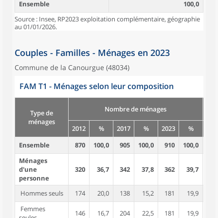
Ensemble
100,0
Source : Insee, RP2023 exploitation complémentaire, géographie
au 01/01/2026.
Couples - Familles - Ménages en 2023
Commune de la Canourgue (48034)
FAM T1 - Ménages selon leur composition
Nombre de ménages
Type de
ménages
2012
%
2017
%
2023
%
201
Ensemble
870
100,0
905
100,0
910
100,0
1 9
Ménages
d'une
320
36,7
342
37,8
362
39,7
3
personne
Hommes seuls
174
20,0
138
15,2
181
19,9
1
Femmes
146
16,7
204
22,5
181
19,9
1
seules