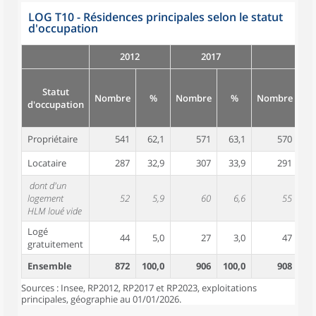
LOG T10 - Résidences principales selon le statut
d'occupation
2012
2017
Statut
Nombre
%
Nombre
%
Nombre
d'occupation
Propriétaire
541
62,1
571
63,1
570
6
Locataire
287
32,9
307
33,9
291
3
dont d'un
logement
52
5,9
60
6,6
55
HLM loué vide
Logé
44
5,0
27
3,0
47
gratuitement
Ensemble
872
100,0
906
100,0
908
10
Sources : Insee, RP2012, RP2017 et RP2023, exploitations
principales, géographie au 01/01/2026.