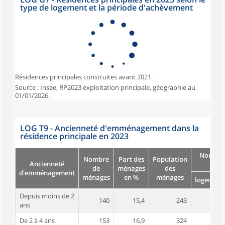
type de logement et la période d'achèvement
Résidences principales construites avant 2021.
Source : Insee, RP2023 exploitation principale, géographie au
01/01/2026.
LOG T9 - Ancienneté d'emménagement dans la
résidence principale en 2023
Nombre
Nombre
Part des
Population
Ancienneté
pièc
de
ménages
des
d'emménagement
ménages
en %
ménages
logement
Depuis moins de 2
140
15,4
243
3,1
ans
De 2 à 4 ans
153
16,9
324
3,7