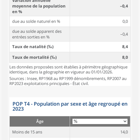
Variation annuelle
moyenne de la population
–0,4
en %
due au solde naturel en %
0,0
due au solde apparent des
–0,4
entrées sorties en %
Taux de natalité (‰)
8,4
Taux de mortalité (‰)
8,0
Les données proposées sont établies à périmètre géographique
identique, dans la géographie en vigueur au 01/01/2026.
Sources : Insee, RP1968 au RP1999 dénombrements, RP2007 au
RP2023 exploitations principales - État civil.
POP T4 - Population par sexe et âge regroupé en
2023
Âge
Moins de 15 ans
14,0