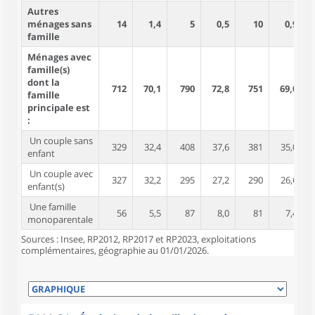
Autres
ménages sans
14
1,4
5
0,5
10
0,9
famille
Ménages avec
famille(s)
dont la
712
70,1
790
72,8
751
69,0
2
famille
principale est
:
Un couple sans
329
32,4
408
37,6
381
35,0
enfant
Un couple avec
327
32,2
295
27,2
290
26,6
1
enfant(s)
Une famille
56
5,5
87
8,0
81
7,4
monoparentale
Sources : Insee, RP2012, RP2017 et RP2023, exploitations
complémentaires, géographie au 01/01/2026.