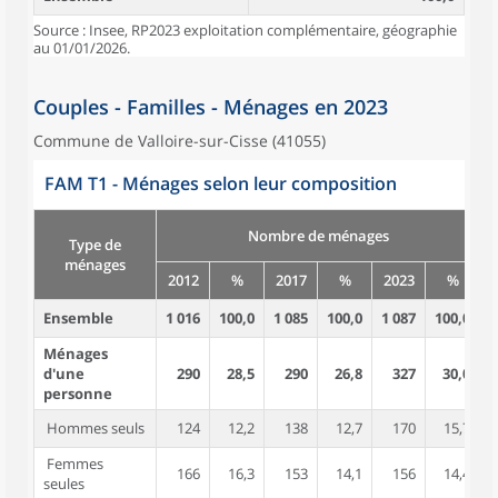
Source : Insee, RP2023 exploitation complémentaire, géographie
au 01/01/2026.
Couples - Familles - Ménages en 2023
Commune de Valloire-sur-Cisse (41055)
FAM T1 - Ménages selon leur composition
Nombre de ménages
Type de
ménages
2012
%
2017
%
2023
%
Ensemble
1 016
100,0
1 085
100,0
1 087
100,0
2
Ménages
d'une
290
28,5
290
26,8
327
30,0
personne
Hommes seuls
124
12,2
138
12,7
170
15,7
Femmes
166
16,3
153
14,1
156
14,4
seules