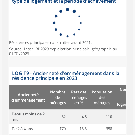
type de logement et la période d'achèvement
Résidences principales construites avant 2021.
Source : Insee, RP2023 exploitation principale, géographie au
01/01/2026.
LOG T9 - Ancienneté d'emménagement dans la
résidence principale en 2023
Nombre
Nombre
Part des
Population
Ancienneté
pièc
de
ménages
des
d'emménagement
ménages
en %
ménages
logement
Depuis moins de 2
52
4,8
110
4,4
ans
De 2 à 4 ans
170
15,5
388
4,9