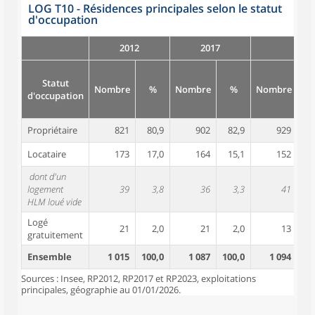
LOG T10 - Résidences principales selon le statut
d'occupation
2012
2017
Statut
Nombre
%
Nombre
%
Nombre
d'occupation
Propriétaire
821
80,9
902
82,9
929
8
Locataire
173
17,0
164
15,1
152
1
dont d'un
logement
39
3,8
36
3,3
41
HLM loué vide
Logé
21
2,0
21
2,0
13
gratuitement
Ensemble
1 015
100,0
1 087
100,0
1 094
10
Sources : Insee, RP2012, RP2017 et RP2023, exploitations
principales, géographie au 01/01/2026.