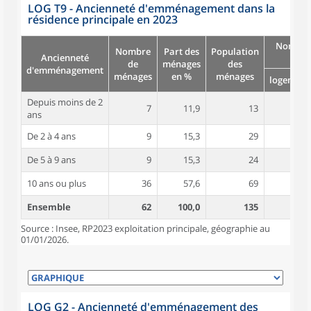
LOG T9 - Ancienneté d'emménagement dans la
résidence principale en 2023
Nombre
Nombre
Part des
Population
Ancienneté
pièc
de
ménages
des
d'emménagement
ménages
en %
ménages
logement
Depuis moins de 2
7
11,9
13
3,1
ans
De 2 à 4 ans
9
15,3
29
5,7
De 5 à 9 ans
9
15,3
24
4,7
10 ans ou plus
36
57,6
69
5,4
Ensemble
62
100,0
135
5,0
Source : Insee, RP2023 exploitation principale, géographie au
01/01/2026.
LOG G2 - Ancienneté d'emménagement des