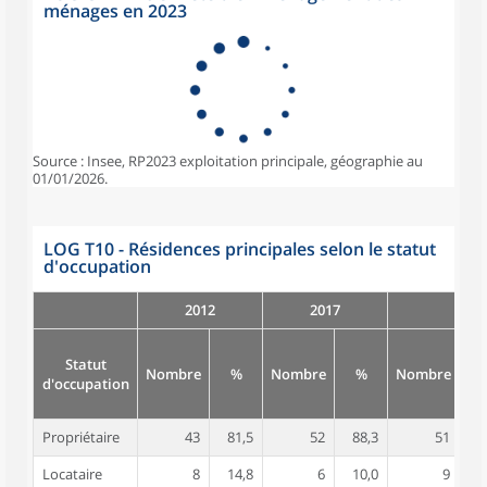
ménages en 2023
Source : Insee, RP2023 exploitation principale, géographie au
01/01/2026.
LOG T10 - Résidences principales selon le statut
d'occupation
2012
2017
Statut
Nombre
%
Nombre
%
Nombre
d'occupation
Propriétaire
43
81,5
52
88,3
51
8
Locataire
8
14,8
6
10,0
9
1