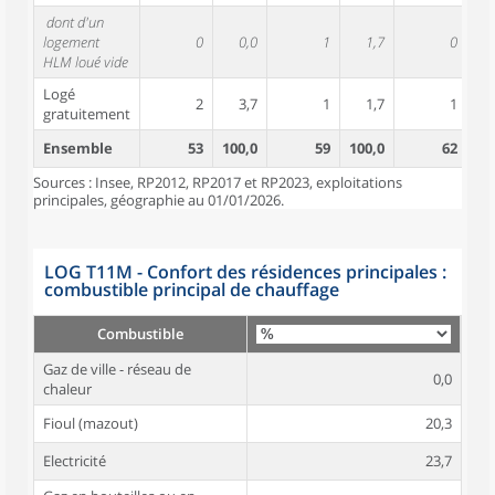
dont d'un
logement
0
0,0
1
1,7
0
HLM loué vide
Logé
2
3,7
1
1,7
1
gratuitement
Ensemble
53
100,0
59
100,0
62
10
Sources : Insee, RP2012, RP2017 et RP2023, exploitations
principales, géographie au 01/01/2026.
LOG T11M - Confort des résidences principales :
combustible principal de chauffage
Combustible
Gaz de ville - réseau de
0,0
chaleur
Fioul (mazout)
20,3
Electricité
23,7