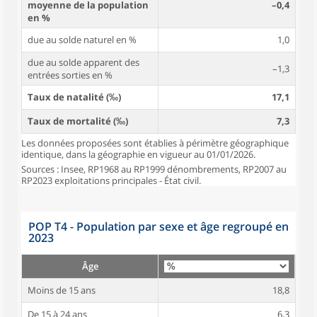
moyenne de la population
–0,4
en %
due au solde naturel en %
1,0
due au solde apparent des
–1,3
entrées sorties en %
Taux de natalité (‰)
17,1
Taux de mortalité (‰)
7,3
Les données proposées sont établies à périmètre géographique
identique, dans la géographie en vigueur au 01/01/2026.
Sources : Insee, RP1968 au RP1999 dénombrements, RP2007 au
RP2023 exploitations principales - État civil.
POP T4 - Population par sexe et âge regroupé en
2023
Âge
Moins de 15 ans
18,8
De 15 à 24 ans
6,3