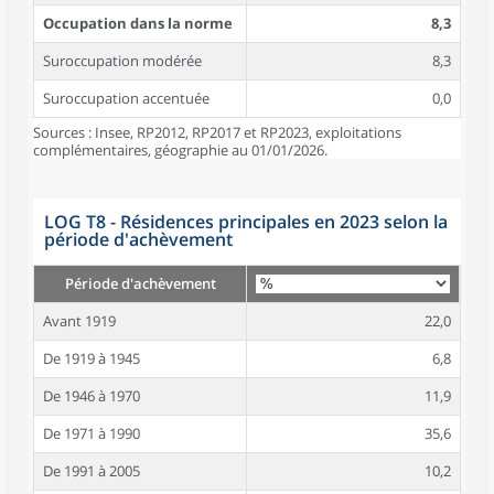
Occupation dans la norme
8,3
Suroccupation modérée
8,3
Suroccupation accentuée
0,0
Sources : Insee, RP2012, RP2017 et RP2023, exploitations
complémentaires, géographie au 01/01/2026.
LOG T8 - Résidences principales en 2023 selon la
période d'achèvement
Période d'achèvement
Avant 1919
22,0
De 1919 à 1945
6,8
De 1946 à 1970
11,9
De 1971 à 1990
35,6
De 1991 à 2005
10,2