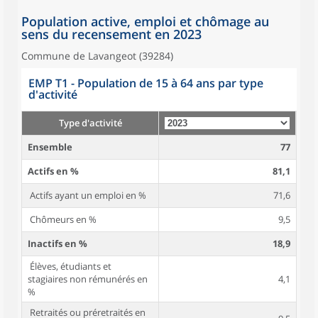
Population active, emploi et chômage au
sens du recensement en 2023
Commune de Lavangeot (39284)
EMP T1 - Population de 15 à 64 ans par type
d'activité
Type d'activité
Ensemble
77
Actifs en %
81,1
Actifs ayant un emploi en %
71,6
Chômeurs en %
9,5
Inactifs en %
18,9
Élèves, étudiants et
stagiaires non rémunérés en
4,1
%
Retraités ou préretraités en