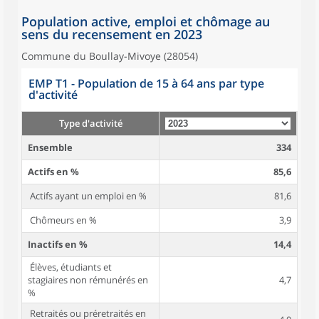
Population active, emploi et chômage au
sens du recensement en 2023
Commune du Boullay-Mivoye (28054)
EMP T1 - Population de 15 à 64 ans par type
d'activité
Type d'activité
Ensemble
334
Actifs en %
85,6
Actifs ayant un emploi en %
81,6
Chômeurs en %
3,9
Inactifs en %
14,4
Élèves, étudiants et
stagiaires non rémunérés en
4,7
%
Retraités ou préretraités en