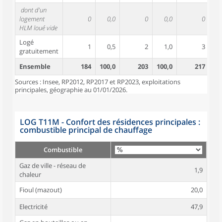
dont d'un
logement
0
0,0
0
0,0
0
HLM loué vide
Logé
1
0,5
2
1,0
3
gratuitement
Ensemble
184
100,0
203
100,0
217
10
Sources : Insee, RP2012, RP2017 et RP2023, exploitations
principales, géographie au 01/01/2026.
LOG T11M - Confort des résidences principales :
combustible principal de chauffage
Combustible
Gaz de ville - réseau de
1,9
chaleur
Fioul (mazout)
20,0
Electricité
47,9