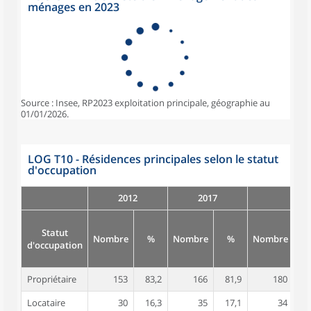
ménages en 2023
Source : Insee, RP2023 exploitation principale, géographie au
01/01/2026.
LOG T10 - Résidences principales selon le statut
d'occupation
2012
2017
Statut
Nombre
%
Nombre
%
Nombre
d'occupation
Propriétaire
153
83,2
166
81,9
180
8
Locataire
30
16,3
35
17,1
34
1