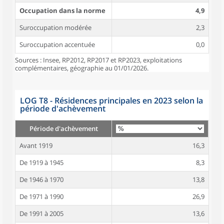
Occupation dans la norme
4,9
Suroccupation modérée
2,3
Suroccupation accentuée
0,0
Sources : Insee, RP2012, RP2017 et RP2023, exploitations
complémentaires, géographie au 01/01/2026.
LOG T8 - Résidences principales en 2023 selon la
période d'achèvement
Période d'achèvement
Avant 1919
16,3
De 1919 à 1945
8,3
De 1946 à 1970
13,8
De 1971 à 1990
26,9
De 1991 à 2005
13,6