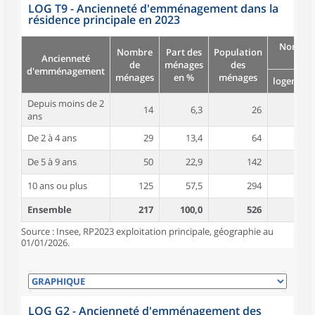
LOG T9 - Ancienneté d'emménagement dans la
résidence principale en 2023
Nombre
Nombre
Part des
Population
Ancienneté
pièc
de
ménages
des
d'emménagement
ménages
en %
ménages
logement
Depuis moins de 2
14
6,3
26
4,0
ans
De 2 à 4 ans
29
13,4
64
3,8
De 5 à 9 ans
50
22,9
142
4,8
10 ans ou plus
125
57,5
294
5,2
Ensemble
217
100,0
526
4,8
Source : Insee, RP2023 exploitation principale, géographie au
01/01/2026.
LOG G2 - Ancienneté d'emménagement des