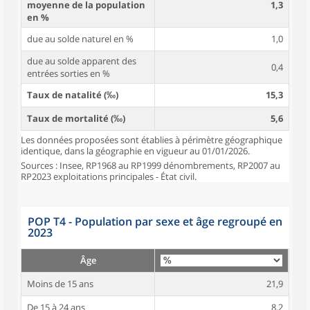
moyenne de la population
1,3
en %
due au solde naturel en %
1,0
due au solde apparent des
0,4
entrées sorties en %
Taux de natalité (‰)
15,3
Taux de mortalité (‰)
5,6
Les données proposées sont établies à périmètre géographique
identique, dans la géographie en vigueur au 01/01/2026.
Sources : Insee, RP1968 au RP1999 dénombrements, RP2007 au
RP2023 exploitations principales - État civil.
POP T4 - Population par sexe et âge regroupé en
2023
Âge
Moins de 15 ans
21,9
De 15 à 24 ans
8,2