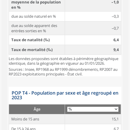
moyenne de la population
–1,0
en %
due au solde naturel en %
–0,3
due au solde apparent des
–0,7
entrées sorties en %
Taux de natalité (‰)
6,4
Taux de mortalité (‰)
9,4
Les données proposées sont établies à périmètre géographique
identique, dans la géographie en vigueur au 01/01/2026.
Sources : Insee, RP1968 au RP1999 dénombrements, RP2007 au
RP2023 exploitations principales - État civil.
POP T4 - Population par sexe et âge regroupé en
2023
Âge
Moins de 15 ans
15,1
De 15 à 24 ans
6,7