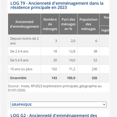
LOG T9 - Ancienneté d'emménagement dans la
résidence principale en 2023
Nombre
Nombre
Part des
Population
Ancienneté
pièc
de
ménages
des
d'emménagement
ménages
en %
ménages
logement
Depuis moins de 2
3
2,0
6
5,0
ans
De 2 à 4 ans
18
12,8
38
4,8
De 5 à 9 ans
20
14,0
52
5,3
10 ans ou plus
102
71,2
230
5,1
Ensemble
143
100,0
326
5,1
Source : Insee, RP2023 exploitation principale, géographie au
01/01/2026.
LOG G2 - Ancienneté d'emménagement des