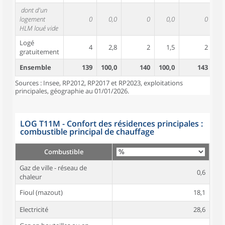
dont d'un
logement
0
0,0
0
0,0
0
HLM loué vide
Logé
4
2,8
2
1,5
2
gratuitement
Ensemble
139
100,0
140
100,0
143
10
Sources : Insee, RP2012, RP2017 et RP2023, exploitations
principales, géographie au 01/01/2026.
LOG T11M - Confort des résidences principales :
combustible principal de chauffage
Combustible
Gaz de ville - réseau de
0,6
chaleur
Fioul (mazout)
18,1
Electricité
28,6