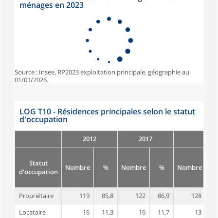
ménages en 2023
Source : Insee, RP2023 exploitation principale, géographie au
01/01/2026.
LOG T10 - Résidences principales selon le statut
d'occupation
2012
2017
Statut
Nombre
%
Nombre
%
Nombre
d'occupation
Propriétaire
119
85,8
122
86,9
128
8
Locataire
16
11,3
16
11,7
13