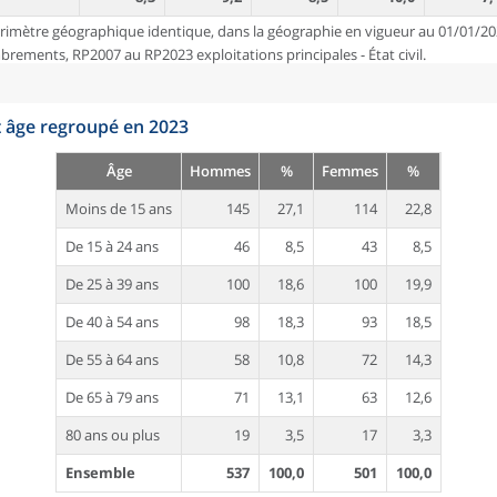
rimètre géographique identique, dans la géographie en vigueur au 01/01/20
ements, RP2007 au RP2023 exploitations principales - État civil.
t âge regroupé en 2023
Âge
Hommes
%
Femmes
%
Moins de 15 ans
145
27,1
114
22,8
De 15 à 24 ans
46
8,5
43
8,5
De 25 à 39 ans
100
18,6
100
19,9
De 40 à 54 ans
98
18,3
93
18,5
De 55 à 64 ans
58
10,8
72
14,3
De 65 à 79 ans
71
13,1
63
12,6
80 ans ou plus
19
3,5
17
3,3
Ensemble
537
100,0
501
100,0