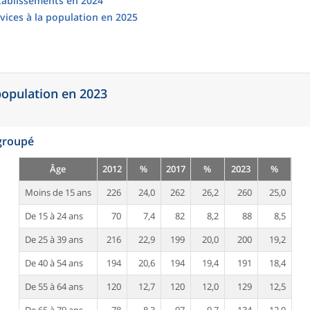
établissements en 2024
vices à la population en 2025
 population en 2023
egroupé
Âge
2012
%
2017
%
2023
%
Moins de 15 ans
226
24,0
262
26,2
260
25,0
De 15 à 24 ans
70
7,4
82
8,2
88
8,5
De 25 à 39 ans
216
22,9
199
20,0
200
19,2
De 40 à 54 ans
194
20,6
194
19,4
191
18,4
De 55 à 64 ans
120
12,7
120
12,0
129
12,5