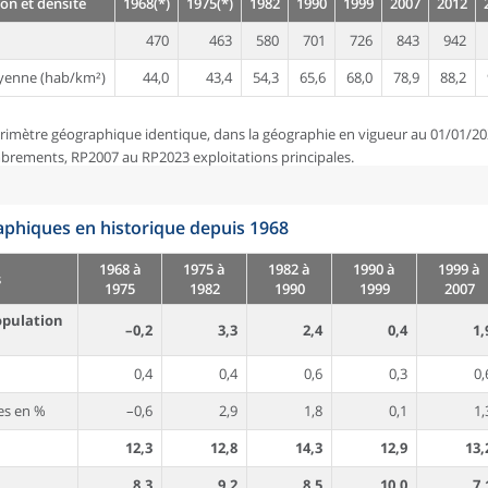
on et densité
1968(*)
1975(*)
1982
1990
1999
2007
2012
470
463
580
701
726
843
942
yenne (hab/km²)
44,0
43,4
54,3
65,6
68,0
78,9
88,2
rimètre géographique identique, dans la géographie en vigueur au 01/01/20
brements, RP2007 au RP2023 exploitations principales.
phiques en historique depuis 1968
1968 à
1975 à
1982 à
1990 à
1999 à
s
1975
1982
1990
1999
2007
opulation
–0,2
3,3
2,4
0,4
1,
0,4
0,4
0,6
0,3
0,
es en %
–0,6
2,9
1,8
0,1
1,
12,3
12,8
14,3
12,9
13,
8,3
9,2
8,5
10,0
7,