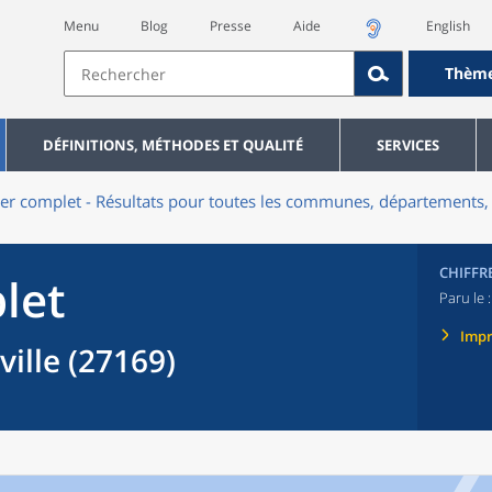
Menu
Blog
Presse
Aide
English
Thèm
DÉFINITIONS, MÉTHODES ET QUALITÉ
SERVICES
er complet - Résultats pour toutes les communes, départements, 
CHIFFR
let
Paru le 
Imp
lle (27169)