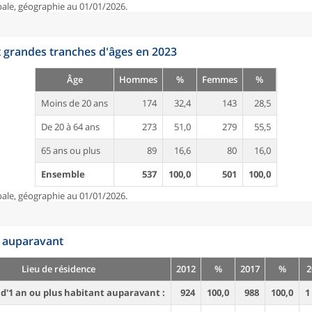
pale, géographie au 01/01/2026.
t grandes tranches d'âges en 2023
Âge
Hommes
%
Femmes
%
Moins de 20 ans
174
32,4
143
28,5
De 20 à 64 ans
273
51,0
279
55,5
65 ans ou plus
89
16,6
80
16,0
Ensemble
537
100,0
501
100,0
pale, géographie au 01/01/2026.
n auparavant
Lieu de résidence
2012
%
2017
%
2
d'1 an ou plus habitant auparavant :
924
100,0
988
100,0
1