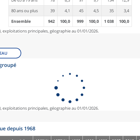
De 65 à 79 ans
78
8,3
97
9,7
134
12,9
80 ans ou plus
39
4,1
45
4,5
35
3,4
Ensemble
942
100,0
999
100,0
1 038
100,0
, exploitations principales, géographie au 01/01/2026.
EAU
egroupé
, exploitations principales, géographie au 01/01/2026.
que depuis 1968