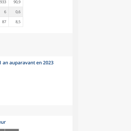
933
90,9
6
0,6
87
8,5
 1 an auparavant en 2023
eur