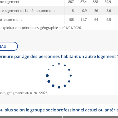
me logement
807
87,4
888
89,9
tre logement de la même commune
8
0,9
36
3,6
autre commune
108
11,7
64
6,5
 exploitations principales, géographie au 01/01/2026.
EAU
érieure par âge des personnes habitant un autre logement
pale, géographie au 01/01/2026.
u plus selon le groupe socioprofessionnel actuel ou antéri