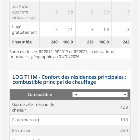
dont d'un
logement
9
3,8
8
3,3
7
HLM loué vide
Logé
5
2,1
3
1,3
3
gratuitement
Ensemble
240
100,0
238
100,0
242
10
Sources : Insee, RP2012, RP2017 et RP2023, exploitations
principales, géographie au 01/01/2026.
LOG T11M - Confort des résidences principales :
combustible principal de chauffage
Combustible
Gaz de ville - réseau de
42,3
chaleur
Fioul (mazout)
10,3
Electricité
26,4