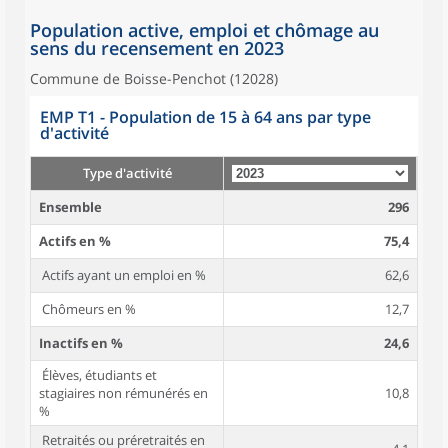
Population active, emploi et chômage au
sens du recensement en 2023
Commune de Boisse-Penchot (12028)
EMP T1 - Population de 15 à 64 ans par type
d'activité
Type d'activité
Ensemble
296
Actifs en %
75,4
Actifs ayant un emploi en %
62,6
Chômeurs en %
12,7
Inactifs en %
24,6
Élèves, étudiants et
stagiaires non rémunérés en
10,8
%
Retraités ou préretraités en