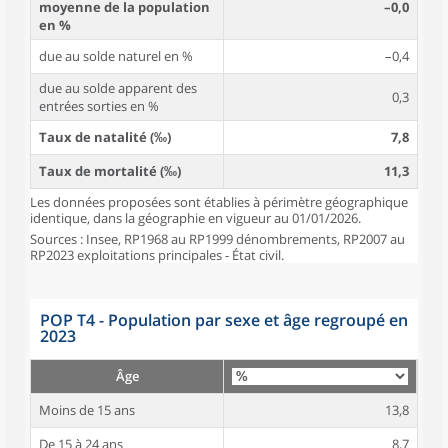
moyenne de la population
–0,0
en %
due au solde naturel en %
–0,4
due au solde apparent des
0,3
entrées sorties en %
Taux de natalité (‰)
7,8
Taux de mortalité (‰)
11,3
Les données proposées sont établies à périmètre géographique
identique, dans la géographie en vigueur au 01/01/2026.
Sources : Insee, RP1968 au RP1999 dénombrements, RP2007 au
RP2023 exploitations principales - État civil.
POP T4 - Population par sexe et âge regroupé en
2023
Âge
Moins de 15 ans
13,8
De 15 à 24 ans
8,7