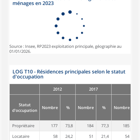
ménages en 2023
Source : Insee, RP2023 exploitation principale, géographie au
01/01/2026.
LOG T10 - Résidences principales selon le statut
d'occupation
2012
2017
Statut
Nombre
%
Nombre
%
Nombre
d'occupation
Propriétaire
177
73,8
184
77,3
185
7
Locataire
58
24,2
51
21,4
54
2