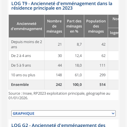
LOG T9 - Ancienneté d'emménagement dans la
résidence principale en 2023
Nombre
Nombre
Part des
Population
Ancienneté
pièc
de
ménages
des
d'emménagement
ménages
en %
ménages
logement
Depuis moins de 2
21
8,7
42
3,3
ans
De 2 à 4 ans
30
12,4
62
4,0
De 5 à 9 ans
44
18,0
111
4,4
10 ans ou plus
148
61,0
299
4,6
Ensemble
242
100,0
514
4,4
Source : Insee, RP2023 exploitation principale, géographie au
01/01/2026.
LOG G2 - Ancienneté d'emménagement des