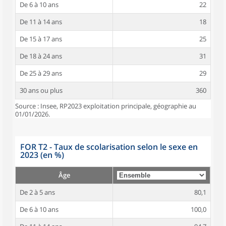
De 6 à 10 ans
22
De 11 à 14 ans
18
De 15 à 17 ans
25
De 18 à 24 ans
31
De 25 à 29 ans
29
30 ans ou plus
360
Source : Insee, RP2023 exploitation principale, géographie au
01/01/2026.
FOR T2 - Taux de scolarisation selon le sexe en
2023 (en %)
Âge
De 2 à 5 ans
80,1
De 6 à 10 ans
100,0