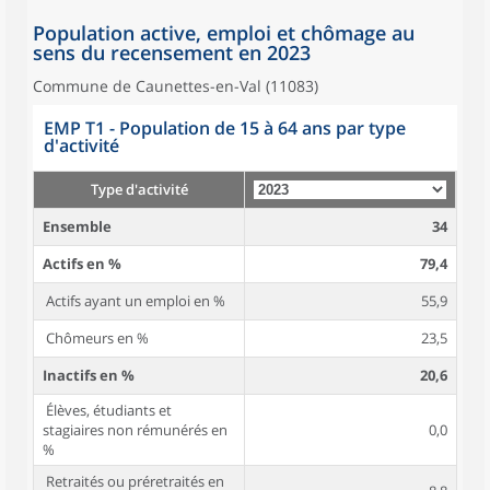
Population active, emploi et chômage au
sens du recensement en 2023
Commune de Caunettes-en-Val (11083)
EMP T1 - Population de 15 à 64 ans par type
d'activité
Type d'activité
Ensemble
34
Actifs en %
79,4
Actifs ayant un emploi en %
55,9
Chômeurs en %
23,5
Inactifs en %
20,6
Élèves, étudiants et
stagiaires non rémunérés en
0,0
%
Retraités ou préretraités en