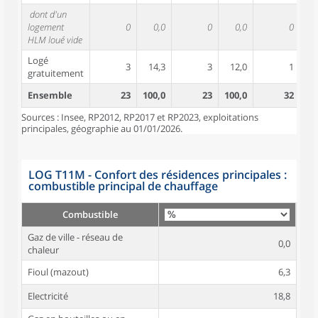
dont d'un
logement
0
0,0
0
0,0
0
HLM loué vide
Logé
3
14,3
3
12,0
1
gratuitement
Ensemble
23
100,0
23
100,0
32
10
Sources : Insee, RP2012, RP2017 et RP2023, exploitations
principales, géographie au 01/01/2026.
LOG T11M - Confort des résidences principales :
combustible principal de chauffage
Combustible
Gaz de ville - réseau de
0,0
chaleur
Fioul (mazout)
6,3
Electricité
18,8