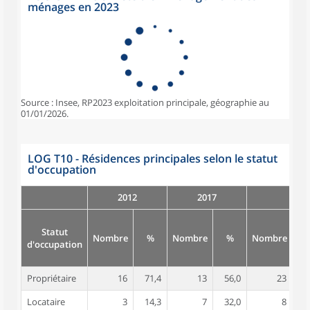
ménages en 2023
Source : Insee, RP2023 exploitation principale, géographie au
01/01/2026.
LOG T10 - Résidences principales selon le statut
d'occupation
2012
2017
Statut
Nombre
%
Nombre
%
Nombre
d'occupation
Propriétaire
16
71,4
13
56,0
23
7
Locataire
3
14,3
7
32,0
8
2