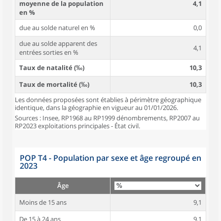
moyenne de la population
4,1
en %
due au solde naturel en %
0,0
due au solde apparent des
4,1
entrées sorties en %
Taux de natalité (‰)
10,3
Taux de mortalité (‰)
10,3
Les données proposées sont établies à périmètre géographique
identique, dans la géographie en vigueur au 01/01/2026.
Sources : Insee, RP1968 au RP1999 dénombrements, RP2007 au
RP2023 exploitations principales - État civil.
POP T4 - Population par sexe et âge regroupé en
2023
Âge
Moins de 15 ans
9,1
De 15 à 24 ans
9,1