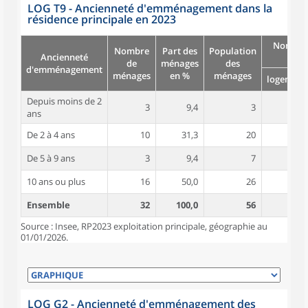
LOG T9 - Ancienneté d'emménagement dans la
résidence principale en 2023
Nombre
Nombre
Part des
Population
Ancienneté
pièc
de
ménages
des
d'emménagement
ménages
en %
ménages
logement
Depuis moins de 2
3
9,4
3
2,0
ans
De 2 à 4 ans
10
31,3
20
3,1
De 5 à 9 ans
3
9,4
7
2,0
10 ans ou plus
16
50,0
26
4,2
Ensemble
32
100,0
56
3,4
Source : Insee, RP2023 exploitation principale, géographie au
01/01/2026.
LOG G2 - Ancienneté d'emménagement des