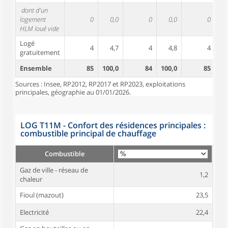
dont d'un
logement
0
0,0
0
0,0
0
HLM loué vide
Logé
4
4,7
4
4,8
4
gratuitement
Ensemble
85
100,0
84
100,0
85
10
Sources : Insee, RP2012, RP2017 et RP2023, exploitations
principales, géographie au 01/01/2026.
LOG T11M - Confort des résidences principales :
combustible principal de chauffage
Combustible
Gaz de ville - réseau de
1,2
chaleur
Fioul (mazout)
23,5
Electricité
22,4