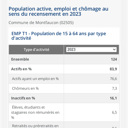
Population active, emploi et chômage au
sens du recensement en 2023
Commune de Montfaucon (02505)
EMP T1 - Population de 15 à 64 ans par type
d'activité
Type d'activité
Ensemble
124
Actifs en %
83,9
Actifs ayant un emploi en %
76,6
Chômeurs en %
7,3
Inactifs en %
16,1
Élèves, étudiants et
stagiaires non rémunérés en
6,5
%
Retraités ou préretraités en