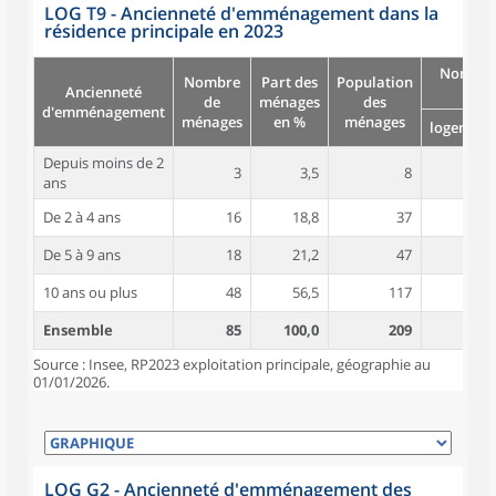
LOG T9 - Ancienneté d'emménagement dans la
résidence principale en 2023
Nombre
Nombre
Part des
Population
Ancienneté
pièc
de
ménages
des
d'emménagement
ménages
en %
ménages
logement
Depuis moins de 2
3
3,5
8
5,3
ans
De 2 à 4 ans
16
18,8
37
4,1
De 5 à 9 ans
18
21,2
47
4,6
10 ans ou plus
48
56,5
117
4,9
Ensemble
85
100,0
209
4,7
Source : Insee, RP2023 exploitation principale, géographie au
01/01/2026.
LOG G2 - Ancienneté d'emménagement des