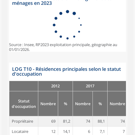
ménages en 2023
Source : Insee, RP2023 exploitation principale, géographie au
01/01/2026.
LOG T10 - Résidences principales selon le statut
d'occupation
2012
2017
Statut
Nombre
%
Nombre
%
Nombre
d'occupation
Propriétaire
69
81,2
74
88,1
74
8
Locataire
12
14,1
6
7,1
7