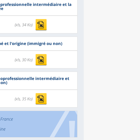
oprofessionnelle intermédiaire et la
ée
(xls, 34 Ko)
pé et l'origine (immigré ou non)
(xls, 30 Ko)
cioprofessionnelle intermédiaire et
non)
(xls, 35 Ko)
 France
ine