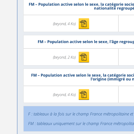
FM
– Population active selon le sexe, la catégorie soci
nationalité regroup
(beyond, 4 Ko)
FM
– Population active selon le sexe, l'âge regrou
(beyond, 2 Ko)
FM
– Population active selon le sexe, la catégorie so
l'origine (immigré ou 
(beyond, 4 Ko)
F : tableaux à la fois sur le champ France métropolitaine et
FM : tableaux uniquement sur le champ France métropolita