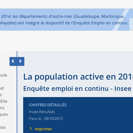
 2014, les départements d'outre-mer (Guadeloupe, Martinique,
Mayotte) ont intégré le dispositif de l'Enquête Emploi en continu.
La population active en 20
eule
Enquête emploi en continu - Insee
 et
e
Elle
CHIFFRES DÉTAILLÉS
ons
Insee Résultats
ques
Paru le :
28/10/2015
loi
Imprimer