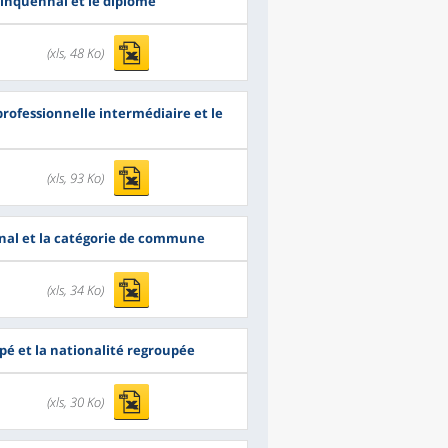
quinquennal et le diplôme
(xls, 48 Ko)
professionnelle intermédiaire et le
(xls, 93 Ko)
nnal et la catégorie de commune
(xls, 34 Ko)
upé et la nationalité regroupée
(xls, 30 Ko)