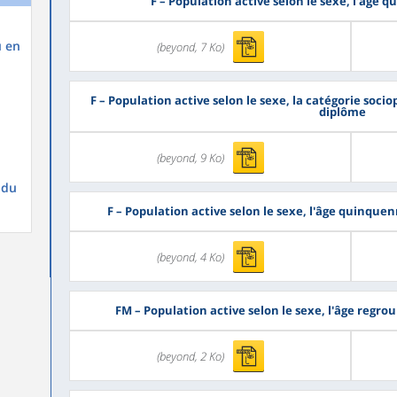
F
– Population active selon le sexe, l'âge 
u en
(beyond, 7 Ko)
F
– Population active selon le sexe, la catégorie socio
diplôme
(beyond, 9 Ko)
 du
F
– Population active selon le sexe, l'âge quinque
(beyond, 4 Ko)
FM
– Population active selon le sexe, l'âge regro
(beyond, 2 Ko)