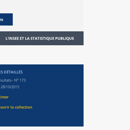
es
L'INSEE ET LA STATISTIQUE PUBLIQUE
ES DÉTAILLÉS
o
sultats– N
173
:
28/10/2015
rimer
uvrir la collection