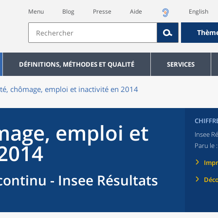
Menu
Blog
Presse
Aide
English
Thèm
DÉFINITIONS, MÉTHODES ET QUALITÉ
SERVICES
ité, chômage, emploi et inactivité en 2014
CHIFFR
mage, emploi et
Insee Ré
 2014
Paru le 
Imp
ontinu - Insee Résultats
Déco