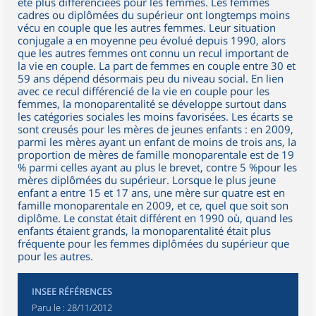
été plus différenciées pour les femmes. Les femmes
cadres ou diplômées du supérieur ont longtemps moins
vécu en couple que les autres femmes. Leur situation
conjugale a en moyenne peu évolué depuis 1990, alors
que les autres femmes ont connu un recul important de
la vie en couple. La part de femmes en couple entre 30 et
59 ans dépend désormais peu du niveau social. En lien
avec ce recul différencié de la vie en couple pour les
femmes, la monoparentalité se développe surtout dans
les catégories sociales les moins favorisées. Les écarts se
sont creusés pour les mères de jeunes enfants : en 2009,
parmi les mères ayant un enfant de moins de trois ans, la
proportion de mères de famille monoparentale est de 19
% parmi celles ayant au plus le brevet, contre 5 %pour les
mères diplômées du supérieur. Lorsque le plus jeune
enfant a entre 15 et 17 ans, une mère sur quatre est en
famille monoparentale en 2009, et ce, quel que soit son
diplôme. Le constat était différent en 1990 où, quand les
enfants étaient grands, la monoparentalité était plus
fréquente pour les femmes diplômées du supérieur que
pour les autres.
INSEE RÉFÉRENCES
Paru le :
28/11/2012