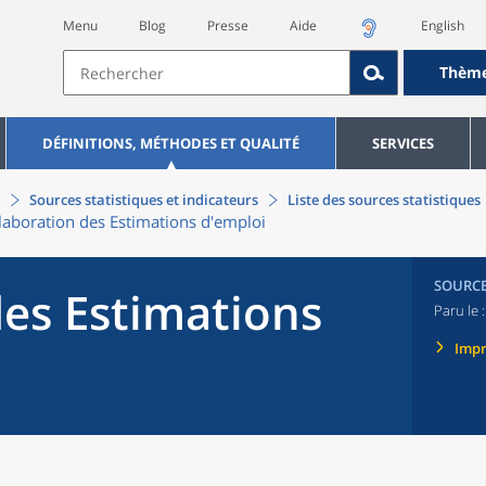
Menu
Blog
Presse
Aide
English
Thèm
DÉFINITIONS, MÉTHODES ET QUALITÉ
SERVICES
Sources statistiques et indicateurs
Liste des sources statistiques
laboration des Estimations d'emploi
SOURC
des Estimations
Paru le 
Imp