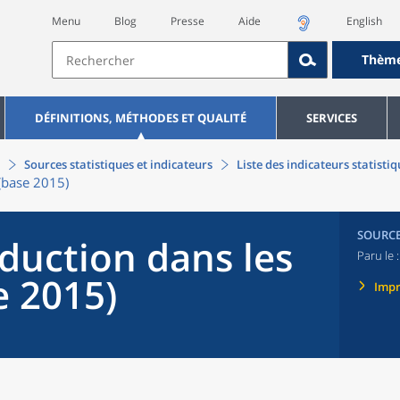
Menu
Blog
Presse
Aide
English
Thèm
DÉFINITIONS, MÉTHODES ET QUALITÉ
SERVICES
Sources statistiques et indicateurs
Liste des indicateurs statisti
 (base 2015)
SOURC
duction dans les
Paru le 
e 2015)
Imp