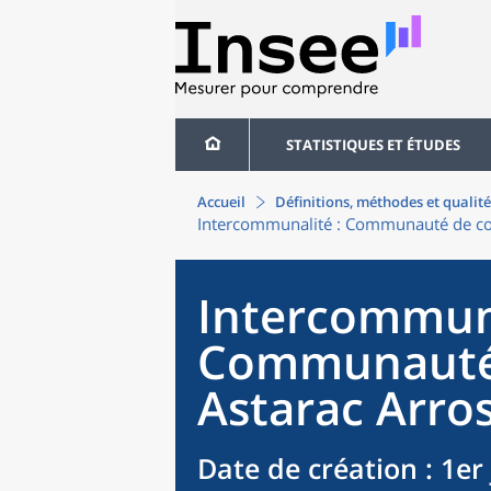
STATISTIQUES ET ÉTUDES
Accueil
Définitions, méthodes et qualité
Intercommunalité
: Communauté de co
Intercommun
Communauté
Astarac Arro
Date de création
: 1er