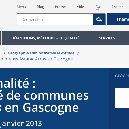
Menu
Blog
Presse
Aide
English
Thèm
DÉFINITIONS, MÉTHODES ET QUALITÉ
SERVICES
Géographie administrative et d’étude
mmunes Astarac Arros en Gascogne
GÉOGR
alité
:
 de communes
s en Gascogne
 janvier 2013