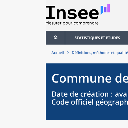
STATISTIQUES ET ÉTUDES
Accueil
Définitions, méthodes et qualité
Commune
d
Date de création
: ava
Code officiel géograp