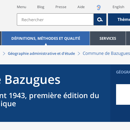
Menu
Blog
Presse
Aide
English
Thèm
DÉFINITIONS, MÉTHODES ET QUALITÉ
SERVICES
Commune
de
Bazugues
Géographie administrative et d’étude
GÉOGR
e
Bazugues
nt 1943, première édition du
hique