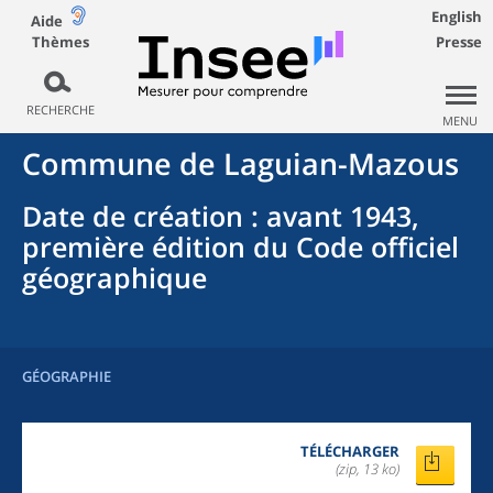
English
Aide
Thèmes
Presse
RECHERCHE
MENU
Commune
de
Laguian-Mazous
Date de création
: avant 1943,
première édition du Code officiel
géographique
GÉOGRAPHIE
TÉLÉCHARGER
(zip, 13 ko)