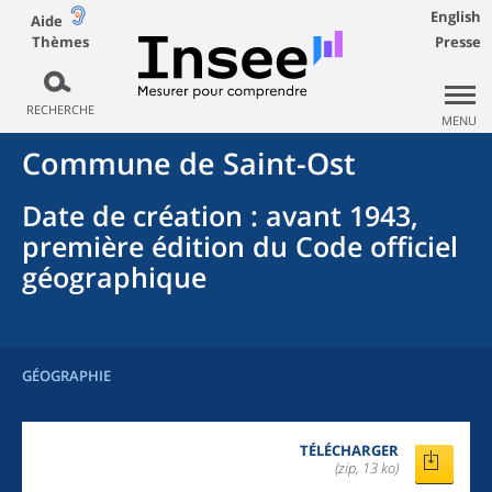
English
Aide
Thèmes
Presse
RECHERCHE
MENU
Commune
de
Saint-Ost
Date de création
: avant 1943,
première édition du Code officiel
géographique
GÉOGRAPHIE
TÉLÉCHARGER
(zip, 13 ko)