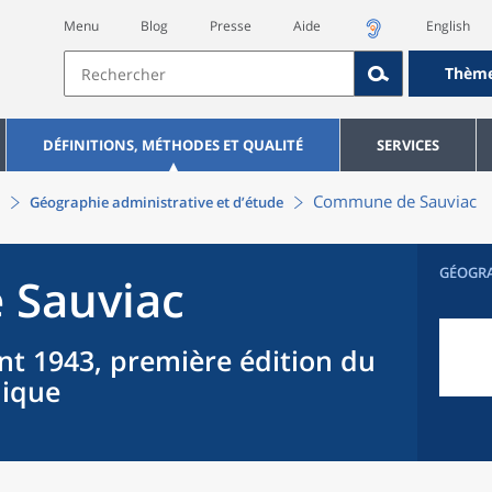
Menu
Blog
Presse
Aide
English
Thèm
DÉFINITIONS, MÉTHODES ET QUALITÉ
SERVICES
Commune
de
Sauviac
Géographie administrative et d’étude
GÉOGR
e
Sauviac
nt 1943, première édition du
hique