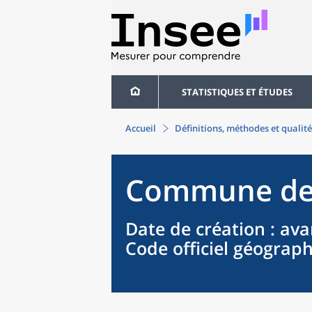
STATISTIQUES ET ÉTUDES
Accueil
Définitions, méthodes et qualité
Commune
d
Date de création
: ava
Code officiel géograp