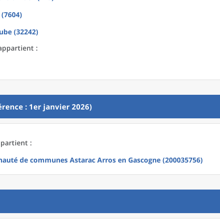
 (7604)
ube (32242)
appartient :
rence : 1er janvier 2026)
partient :
uté de communes Astarac Arros en Gascogne (200035756)