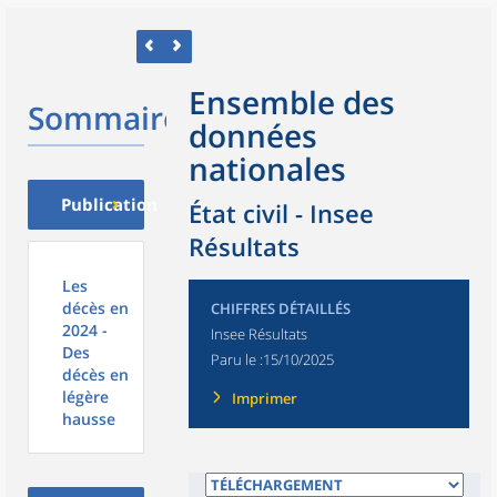
Ensemble des
Sommaire
données
nationales
Publication
État civil - Insee
Résultats
Les
décès en
CHIFFRES DÉTAILLÉS
2024 -
Insee Résultats
Des
Paru le :
15/10/2025
décès en
légère
Imprimer
hausse