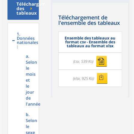
Téléchargement
des
tableaux
Téléchargement de
l'ensemble des tableaux
1.
Données
Ensemble des tableaux au
format csv - Ensemble des
nationales
tableaux au format xlsx
:
a.
(csv, 539 Ko)
Selon
le
mois
(xlsx, 925 Ko)
et
le
jour
de
l’année
b.
Selon
le
sexe