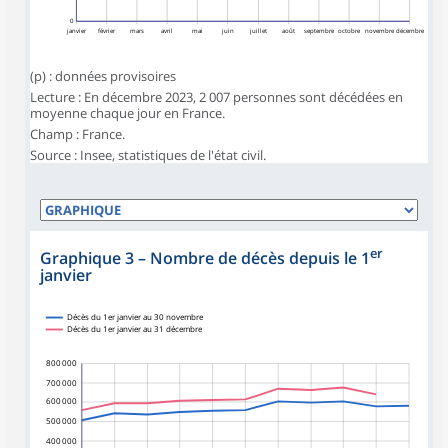
0
janvier
février
mars
avril
mai
juin
juillet
août
septembre
octobre
novembre
décembre
(p) : données provisoires
Lecture : En décembre 2023, 2 007 personnes sont décédées en
moyenne chaque jour en France.
Champ : France.
Source : Insee, statistiques de l'état civil.
er
Graphique 3 – Nombre de décès depuis le 1
janvier
Décès du 1er janvier au 30 novembre
Décès du 1er janvier au 31 décembre
800 000
700 000
600 000
500 000
400 000