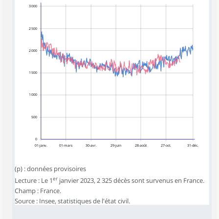
3 000
2 500
2 000
1 500
1 000
500
0
01-janv.
01-mars
30-avr.
29-juin
28-août
27-oct.
31-déc.
(p) : données provisoires
er
Lecture : Le 1
janvier 2023, 2 325 décès sont survenus en France.
Champ : France.
Source : Insee, statistiques de l'état civil.